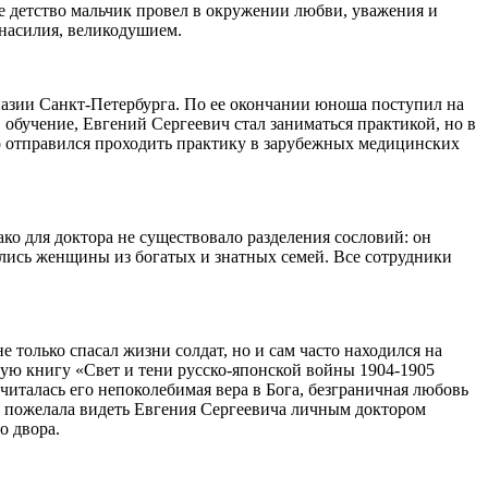
ое детство мальчик провел в окружении любви, уважения и
 насилия, великодушием.
мназии Санкт-Петербурга. По ее окончании юноша поступил на
в обучение,
Евгений
Сергеевич стал заниматься практикой, но в
го отправился проходить практику в зарубежных медицинских
ако для
доктора
не существовало разделения сословий: он
ились женщины из богатых и знатных семей. Все сотрудники
только спасал жизни солдат, но и сам часто находился на
лую книгу «Свет и тени русско-японской войны 1904-1905
читалась его непоколебимая вера в Бога, безграничная любовь
а пожелала видеть
Евгения
Сергеевича личным
доктором
о двора.