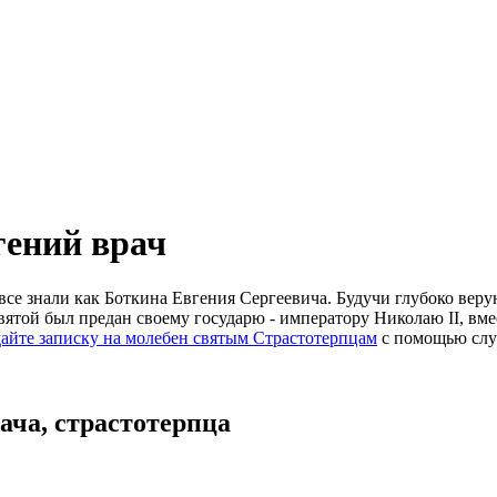
гений врач
все знали как Боткина
Евгения
Сергеевича. Будучи глубоко вер
вятой был предан своему государю - императору Николаю II, вм
айте записку на молебен святым Страстотерпцам
с помощью слу
ача, страстотерпца