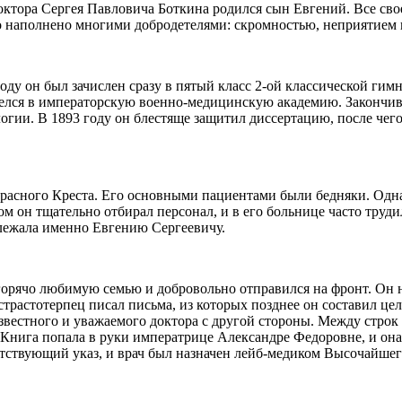
октора
Сергея Павловича Боткина родился сын
Евгений
. Все св
ло наполнено многими добродетелями: скромностью, неприятием
оду он был зачислен сразу в пятый класс 2-ой классической ги
евелся в императорскую военно-медицинскую академию. Закончи
логии. В 1893 году он блестяще защитил диссертацию, после че
Красного Креста. Его основными пациентами были бедняки. Одн
м он тщательно отбирал персонал, и в его больнице часто труд
длежала именно
Евгению
Сергеевичу.
орячо любимую семью и добровольно отправился на фронт. Он не 
страстотерпец писал письма, из которых позднее он составил це
известного и уважаемого
доктора
с другой стороны. Между строк 
. Книга попала в руки императрице Александре Федоровне, и он
етствующий указ, и
врач
был назначен лейб-медиком Высочайшег