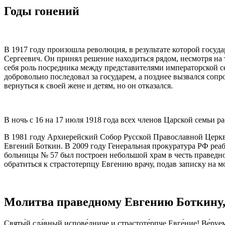
Годы гонений
В 1917 году произошла революция, в результате которой госуда
Сергеевич. Он принял решение находиться рядом, несмотря на 
себя роль посредника между представителями императорской с
добровольно последовал за государем, а позднее вызвался соп
вернуться к своей жене и детям, но он отказался.
В ночь с 16 на 17 июля 1918 года всех членов Царской семьи 
В 1981 году Архиерейский Собор Русской Православной Церкви
Евгений
Боткин. В 2009 году Генеральная прокуратура РФ ре
больницы № 57 был построен небольшой храм в честь праведн
обратиться к страстотерпцу
Евгению
врачу
, подав записку на
Молитва праведному Евгению Боткину,
Святы́й сла́вный испове́дниче и страстоте́рпче Евге́ние! Ве́руем 