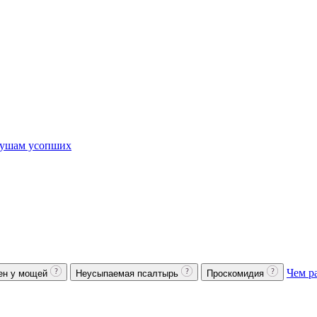
ушам усопших
Чем р
ен у мощей
Неусыпаемая псалтырь
Проскомидия