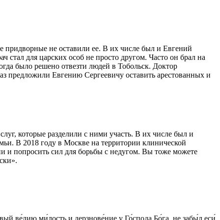
ие придворные не оставили ее. В их числе был и
Евгений
рач
стал для царских особ не просто другом. Часто он брал на
когда было решено отвезти людей в Тобольск.
Доктор
 раз предложили
Евгению
Сергеевичу оставить арестованных и
уг, которые разделили с ними участь. В их числе был и
ьи. В 2018 году в Москве на территории клинической
и и попросить сил для борьбы с недугом. Вы тоже можете
ски».
ый ве́лию ми́лость и дерзнове́ние у Го́спода Бо́га, не забы́л еси́