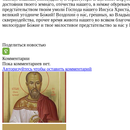
достоя́ния твоего́ земна́го, оте́чества на́шего, в не́мже обурева
предста́тельством твои́м умоли́ Го́спода на́шего Иису́са Христа́, д
вели́кий уго́дниче Бо́жий! Воздохни́ о на́с, гре́шных, ко Влады́це
сквернодейства, про́чее вре́мя живота́ на́шего во вся́ком благо
милосе́рдие Бо́жие и твое́ ми́лостивое предста́тельство за на́с у 
Поделиться новостью
Комментарии
Пока комментариев нет.
Авторизуйтесь чтобы оставить комментарий