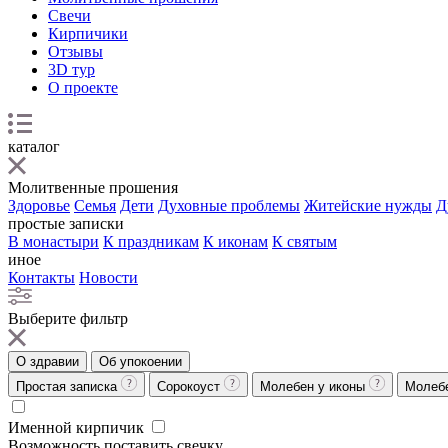
Свечи
Кирпичики
Отзывы
3D тур
О проекте
каталог
Молитвенные прошения
Здоровье
Семья
Дети
Духовные проблемы
Житейские нужды
Д
простые записки
В монастыри
К праздникам
К иконам
К святым
иное
Контакты
Новости
Выберите фильтр
О здравии
Об упокоении
Простая записка
Сорокоуст
Молебен у иконы
Молеб
Именной кирпичик
Возможность поставить свечку