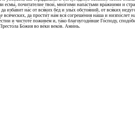
́еми есмы́, почитателие твои́, мно́гими напа́стьми вра́жиими и стр
а изба́вит на́с от вся́ких бе́д и злы́х обстоя́ний, от вся́ких неду́
 вся́ческих, да прости́т на́м вся́ согреше́ния на́ша и низпо́слет на
че́стии и чистоте́ поживе́м и, та́ко благоугоди́вше Го́споду, спо
Престо́ла Бо́жия во ве́ки веко́в. Ами́нь.