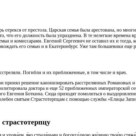
рь отрекся от престола. Царская семья была арестована, но мног
то, что его должность была упразднена. В те нелегкие времена
в
емьи и комиссарами.
Евгений
Сергеевич не оставил их и тогда, 
ровождать его семью и в Екатеринбург. Уже там большевики еще
расстреляли. Погибли и их приближенные, в том числе и
врач
.
 принял решение канонизировать расстрелянных Романовых и сл
абилитировала
доктора
и еще 52 приближенных императорской сем
ого
Евгения
Боткина. Сюда приходят помолиться о выздоровлени
 молебен святым Страстотерпцам с помощью службы «Елицы Запи
 страстотерпцу
и упова́ем, я́ко страда́ньми и богоуго́дною жи́знию твое́ю стяжа́в