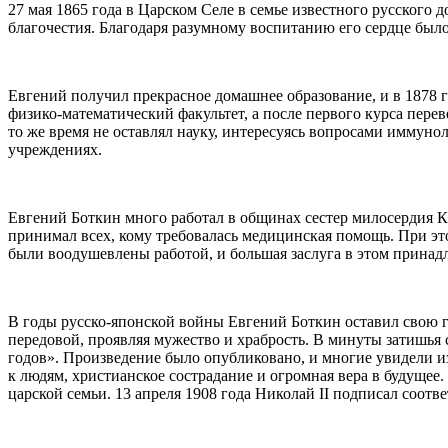
27 мая 1865 года в Царском Селе в семье известного русского
д
благочестия. Благодаря разумному воспитанию его сердце бы
Евгений
получил прекрасное домашнее образование, и в 1878 г
физико-математический факультет, а после первого курса пер
то же время не оставлял науку, интересуясь вопросами иммуно
учреждениях.
Евгений
Боткин много работал в общинах сестер милосердия 
принимал всех, кому требовалась медицинская помощь. При это
были воодушевлены работой, и большая заслуга в этом прина
В годы русско-японской войны
Евгений
Боткин оставил свою г
передовой, проявляя мужество и храбрость. В минуты затишья 
годов». Произведение было опубликовано, и многие увидели 
к людям, христианское сострадание и огромная вера в будущее
царской семьи. 13 апреля 1908 года Николай II подписал соотв