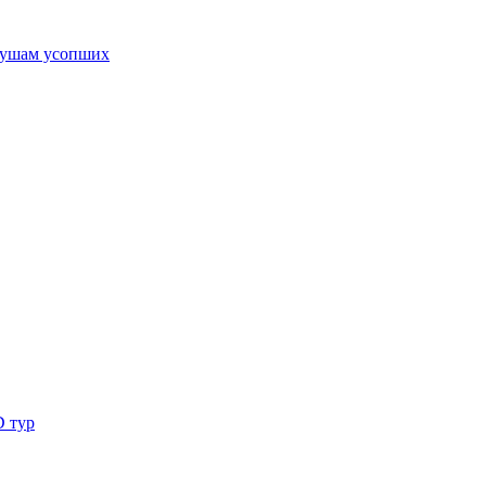
ушам усопших
D тур