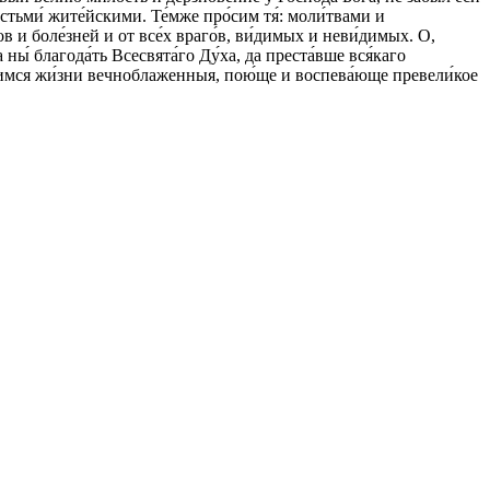
астьми́ жите́йскими. Те́мже про́сим тя́: моли́твами и
гов и боле́зней и от все́х враго́в, ви́димых и неви́димых. О,
 ны́ благода́ть Всесвята́го Ду́ха, да преста́вше вся́каго
до́бимся жи́зни вечноблаженныя, пою́ще и воспева́юще превели́кое