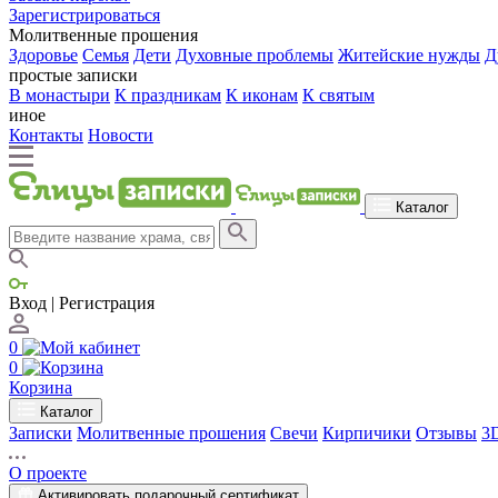
Зарегистрироваться
Молитвенные прошения
Здоровье
Семья
Дети
Духовные проблемы
Житейские нужды
Д
простые записки
В монастыри
К праздникам
К иконам
К святым
иное
Контакты
Новости
Каталог
Вход | Регистрация
0
0
Корзина
Каталог
Записки
Молитвенные прошения
Свечи
Кирпичики
Отзывы
3
О проекте
Активировать подарочный сертификат