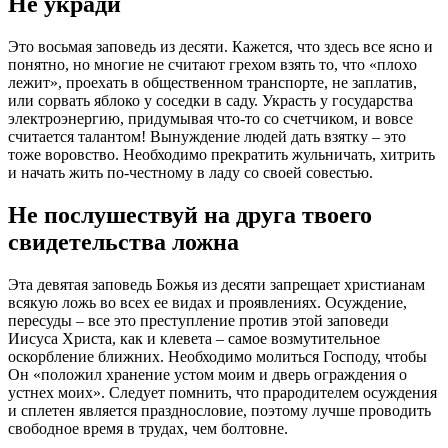
Не укради
Это восьмая
заповедь
из
десяти
. Кажется, что здесь все ясно и
понятно, но многие не считают грехом взять то, что «плохо
лежит», проехать в общественном транспорте, не заплатив,
или сорвать яблоко у соседки в саду.
Украсть
у государства
электроэнергию, придумывая что-то со счетчиком, и вовсе
считается талантом! Вынуждение людей дать взятку – это
тоже воровство. Необходимо прекратить жульничать, хитрить
и начать жить по-честному в ладу со своей совестью.
Не послушествуй на друга твоего
свидетельства ложна
Эта девятая заповедь Божья из
десяти
запрещает христианам
всякую ложь во всех ее видах и проявлениях. Осуждение,
пересуды – все это преступление против этой заповеди
Иисуса
Христа
, как и клевета – самое возмутительное
оскорбление ближних. Необходимо молиться Господу, чтобы
Он «положил хранение устом моим и дверь ограждения о
устнех моих». Следует помнить, что прародителем осуждения
и сплетен является празднословие, поэтому лучше проводить
свободное время в трудах, чем болтовне.