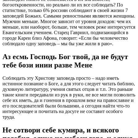
богооткровенности, но реально ли их все соблюдать? По
статистике, только 6% россиян соблюдают в своей жизни 7
заповедей
Божьих
. Самыми ревностными являются женщины.
Мужчин меньше. Многое зависит от уровня доходов: чем их
меньше, или наоборот, больше, тем человек реже интересуется
Евангельским учением. Старец Гавриил, подвизающийся в
городе Кареи близ Афона, говорит: «Если бы человечество
соблюдало одну заповедь – мы бы уже жили в раю».
Аз есмь Господь Бог твой, да не будут
тебе бози инии разве Мене
Соблюдать эту
Христову заповедь
просто – надо иметь
истинное познание о Боге, а для этого следует читать
библию
,
духовную литературу, учения святых отцов и т.п. Это раньше
такие книги передавали из рук в руки, не все могли позволить
себе их иметь, да и гонения в прошлом веке на
православие
и
его последователей были большими, а сегодня найти что-то
интересующее и почитать на досуге не составит особого
труда.
Не
сотвори
себе кумира, и всякого