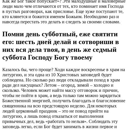
Как же Бог такое попускает»? Эти малодушные и маловерные
люди мало чем отличаются от тех, кто поминает имя Господа
в пустых разговорах, как присловье. Еще хуже поступают те,
кто клянется и божится именем
Божьим
. Необходимо раз и
навсегда перестать это делать и следить за своими словами.
Помни день субботный, еже святити
его: шесть дней делай и сотвориши в
них вся дела твоя, в день же седмый
суббота Господу Богу твоему
Казалось бы, чего проще? Ходи каждое воскресенье в храм на
литургию, и эта одна из
10
Христовых
заповедей
будет
соблюдена. Но сколько раз люди откладывали поход в храм
ради дел насущных? Летом – огород, зимой – холодно и
скользко. Человек может найти массу отговорок и причин,
чтобы не пойти в храм, а ведь только там можно зарядиться
Божественной энергией, получить благодать и благословение
священника на всю предстоящую неделю. Для некоторых
людей церковный праздник – это не повод прийти на
литургию, а лишь повод отказаться от выполнения
привычных дел, ведь «работать то нельзя». Соблюдать эту
заповедь легко, если Бог будет занимать в жизни первое и