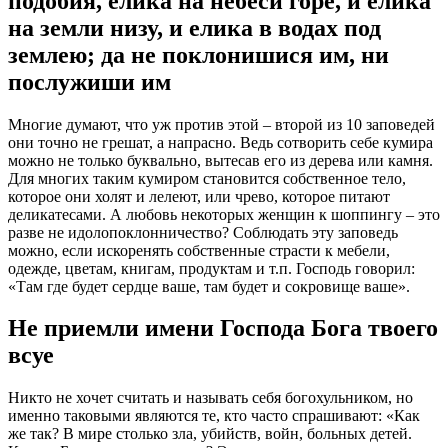
подобия, елика на небеси горе, и елика
на земли низу, и елика в водах под
землею; да не поклонишися им, ни
послужиши им
Многие думают, что уж против этой – второй из
10 заповедей
они точно не грешат, а напрасно. Ведь
сотворить
себе
кумира
можно не только буквально, вытесав его из дерева или камня.
Для многих таким кумиром становится собственное тело,
которое они холят и лелеют, или чрево, которое питают
деликатесами. А любовь некоторых женщин к шоппингу – это
разве не идолопоклонничество? Соблюдать эту заповедь
можно, если искоренять собственные страсти к мебели,
одежде, цветам, книгам, продуктам и т.п. Господь говорил:
«Там где будет сердце ваше, там будет и сокровище ваше».
Не приемли имени Господа Бога твоего
всуе
Никто не хочет считать и называть себя богохульником, но
именно таковыми являются те, кто часто спрашивают: «Как
же так? В мире столько зла, убийств, войн, больных детей.