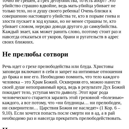
точно не грешен, а грех детоубийства, то есть аборт? Это
убийство страшно вдвойне, ведь мать-убийца убивает не
только тело, но и душу своего ребенка! Очень близки к
совершению настоящего убийства те, кто в порыве гнева и
злости пускает в ход кулаки, но не менее страшны те, кто
убивает словом, нередко доводя другого до самоубийства.
Каждый знает, как может ранить слово, поэтому стоит раз и
навсегда отказаться от укоров, брани и ругательств в адрес
своих ближних.
Не прелюбы сотвори
Речь идет о грехе прелюбодейства или блуда.
Христовы
заповеди
включают в себя и запрет на интимные отношения
до брака и вне его. Необходимо помнить, что тело каждого
человека – это Храм Божий. Оскверняя его, можно нанести
своей душе непоправимый вред, ведь в результате Дух
Божий
покидает тело, уступая место дьяволу. Этот враг рода
человеческого старается заразить этой греховной «болезнью»
каждого, а все потому, что «ни блудницы… ни прелюбодеи,
ни сквернители… Царствия Божия не наследят» (1 Кор. 6 –
9,10). Если хочется попасть после смерти ни в ад, а в рай
необходимо раз и навсегда прекратить прелюбодействовать.