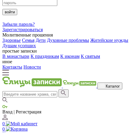
войти
Забыли пароль?
Зарегистрироваться
Молитвенные прошения
Здоровье
Семья
Дети
Духовные проблемы
Житейские нужды
Душам усопших
простые записки
В монастыри
К праздникам
К иконам
К святым
иное
Контакты
Новости
Каталог
Вход | Регистрация
0
0