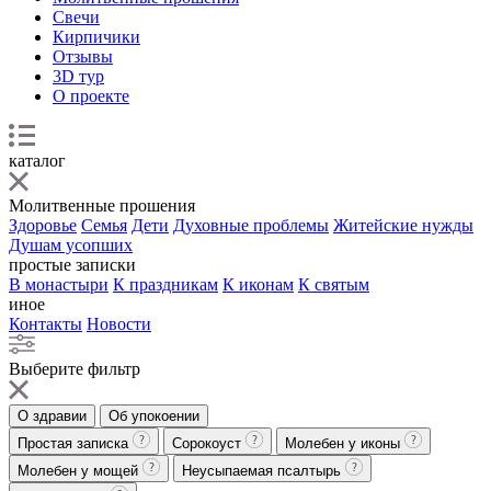
Свечи
Кирпичики
Отзывы
3D тур
О проекте
каталог
Молитвенные прошения
Здоровье
Семья
Дети
Духовные проблемы
Житейские нужды
Душам усопших
простые записки
В монастыри
К праздникам
К иконам
К святым
иное
Контакты
Новости
Выберите фильтр
О здравии
Об упокоении
Простая записка
Сорокоуст
Молебен у иконы
Молебен у мощей
Неусыпаемая псалтырь