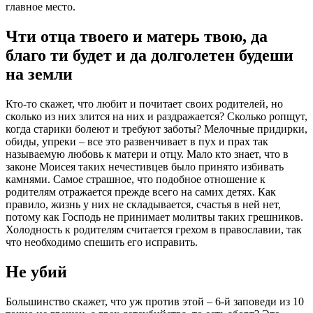
главное место.
Чти отца твоего и матерь твою, да
благо ти будет и да долголетен будеши
на земли
Кто-то скажет, что любит и почитает своих родителей, но
сколько из них злится на них и раздражается? Сколько ропщут,
когда старики болеют и требуют заботы? Мелочные придирки,
обиды, упреки – все это развенчивает в пух и прах так
называемую любовь к матери и отцу. Мало кто знает, что в
законе
Моисея
таких нечестивцев было принято избивать
камнями. Самое страшное, что подобное отношение к
родителям отражается прежде всего на самих детях. Как
правило, жизнь у них не складывается, счастья в ней нет,
потому как Господь не принимает молитвы таких грешников.
Холодность к родителям считается грехом в
православии
, так
что необходимо спешить его исправить.
Не убий
Большинство скажет, что уж против этой – 6-й
заповеди
из
10