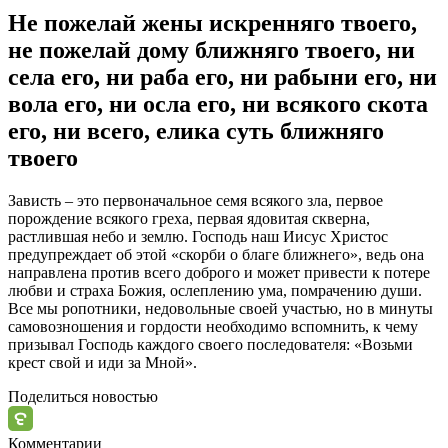
Не пожелай жены искренняго твоего,
не пожелай дому ближняго твоего, ни
села его, ни раба его, ни рабыни его, ни
вола его, ни осла его, ни всякого скота
его, ни всего, елика суть ближняго
твоего
Зависть – это первоначальное семя всякого зла, первое
порождение всякого греха, первая ядовитая скверна,
растлившая небо и землю. Господь наш Иисус
Христос
предупреждает об этой «скорби о благе ближнего», ведь она
направлена против всего доброго и может привести к потере
любви и страха Божия, ослеплению ума, помрачению души.
Все мы ропотники, недовольные своей участью, но в минуты
самовозношения и гордости необходимо вспомнить, к чему
призывал Господь каждого своего последователя: «Возьми
крест свой и иди за Мной».
Поделиться новостью
Комментарии