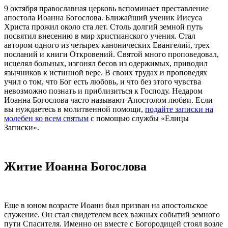
9 октября православная церковь вспоминает
преставление
апостола Иоанна Богослова
. Ближайший ученик Иисуса
Христа прожил около ста лет. Столь долгий земной путь
посвятил внесению в мир христианского учения. Стал
автором одного из четырех канонических Евангелий, трех
посланий и книги Откровений. Святой много проповедовал,
исцелял больных, изгонял бесов из одержимых, приводил
язычников к истинной вере. В своих трудах и проповедях
учил о том, что Бог есть любовь, и что без этого чувства
невозможно познать и приблизиться к Господу. Недаром
Иоанна Богослова
часто называют Апостолом любви. Если
вы нуждаетесь в молитвенной помощи,
подайте записки на
молебен ко всем святым
с помощью службы «Елицы
Записки».
Житие Иоанна Богослова
Еще в юном возрасте
Иоанн
был призван на апостольское
служение. Он стал свидетелем всех важных событий земного
пути Спасителя. Именно он вместе с Богородицей стоял возле