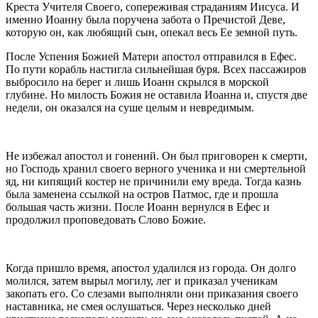
Креста Учителя Своего, сопереживая страданиям Иисуса. И
именно
Иоанну
была поручена забота о Пречистой Деве,
которую он, как любящий сын, опекал весь Ее земной путь.
После Успения Божией Матери
апостол
отправился в Ефес.
По пути корабль настигла сильнейшая буря. Всех пассажиров
выбросило на берег и лишь
Иоанн
скрылся в морской
глубине. Но милость Божия не оставила Иоанна и, спустя две
недели, он оказался на суше целым и невредимым.
Не избежал
апостол
и гонений. Он был приговорен к смерти,
но Господь хранил своего верного ученика и ни смертельной
яд, ни кипящий костер не причинили ему вреда. Тогда казнь
была заменена ссылкой на остров Патмос, где и прошла
большая часть жизни. После
Иоанн
вернулся в Ефес и
продолжил проповедовать Слово Божие.
Когда пришло время,
апостол
удалился из города. Он долго
молился, затем вырыл могилу, лег и приказал ученикам
закопать его. Со слезами выполняли они приказания своего
наставника, не смея ослушаться. Через несколько дней