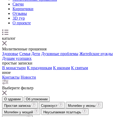
Свечи
Кирпичики
Отзывы
3D тур
О проекте
каталог
Молитвенные прошения
Здоровье
Семья
Дети
Духовные проблемы
Житейские нужды
Душам усопших
простые записки
В монастыри
К праздникам
К иконам
К святым
иное
Контакты
Новости
Выберите фильтр
О здравии
Об упокоении
Простая записка
Сорокоуст
Молебен у иконы
Молебен у мощей
Неусыпаемая псалтырь