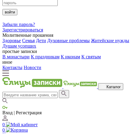
войти
Забыли пароль?
Зарегистрироваться
Молитвенные прошения
Здоровье
Семья
Дети
Духовные проблемы
Житейские нужды
Душам усопших
простые записки
В монастыри
К праздникам
К иконам
К святым
иное
Контакты
Новости
Каталог
Вход | Регистрация
0
0