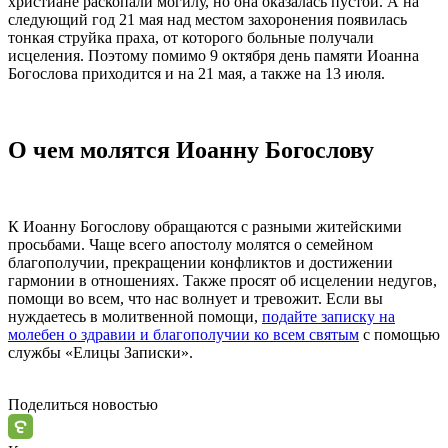
христиане раскопали могилу, но она оказалась пустой. А на
следующий год 21 мая над местом захоронения появилась
тонкая струйка праха, от которого больные получали
исцеления. Поэтому помимо 9 октября день памяти
Иоанна
Богослова
приходится и на 21 мая, а также на 13 июля.
О чем молятся Иоанну Богослову
К
Иоанну Богослову
обращаются с разными житейскими
просьбами. Чаще всего
апостолу
молятся о семейном
благополучии, прекращении конфликтов и достижении
гармонии в отношениях. Также просят об исцелении недугов,
помощи во всем, что нас волнует и тревожит. Если вы
нуждаетесь в молитвенной помощи,
подайте записку на
молебен о здравии и благополучии ко всем святым
с помощью
службы «Елицы Записки».
Поделиться новостью