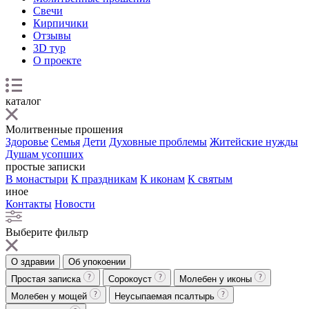
Свечи
Кирпичики
Отзывы
3D тур
О проекте
каталог
Молитвенные прошения
Здоровье
Семья
Дети
Духовные проблемы
Житейские нужды
Душам усопших
простые записки
В монастыри
К праздникам
К иконам
К святым
иное
Контакты
Новости
Выберите фильтр
О здравии
Об упокоении
Простая записка
Сорокоуст
Молебен у иконы
Молебен у мощей
Неусыпаемая псалтырь