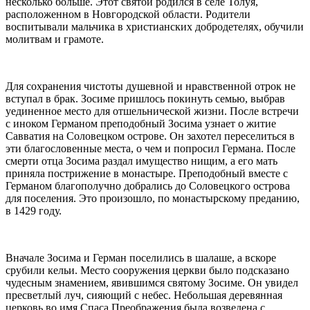
несколько больше. Этот
святой
родился в селе Толуя,
расположенном в Новгородской области. Родители
воспитывали мальчика в христианских добродетелях, обучили
молитвам
и грамоте.
Для сохранения чистоты душевной и нравственной отрок не
вступал в брак.
Зосиме
пришлось покинуть семью, выбрав
уединенное место для отшельнической жизни. После встречи
с иноком Германом
преподобный Зосима
узнает о
житие
Савватия
на
Соловецком
острове. Он захотел переселиться в
эти благословенные места, о чем и попросил Германа. После
смерти отца
Зосима
раздал имущество нищим, а его мать
приняла пострижение в монастыре.
Преподобный
вместе с
Германом благополучно добрались до
Соловецкого
острова
для поселения. Это произошло, по монастырскому преданию,
в 1429 году.
Вначале
Зосима
и Герман поселились в шалаше, а вскоре
срубили кельи. Место сооружения церкви было подсказано
чудесным знамением, явившимся
святому Зосиме
. Он увидел
пресветлый луч, сияющий с небес. Небольшая деревянная
церковь во имя Спаса Преображения была возведена с