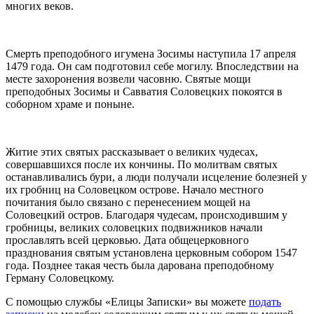
многих веков.
Смерть
преподобного игумена Зосимы
наступила 17 апреля
1479 года. Он сам подготовил себе могилу. Впоследствии на
месте захоронения возвели часовню.
Святые
мощи
преподобных
Зосимы и Савватия Соловецких
покоятся в
соборном храме и поныне.
Житие
этих святых рассказывает о великих чудесах,
совершавшихся после их кончины. По молитвам святых
останавливались бури, а люди получали исцеление болезней у
их гробниц на Соловецком острове. Начало местного
почитания было связано с перенесением мощей на
Соловецкий
остров. Благодаря чудесам, происходившим у
гробницы, великих
соловецких
подвижников начали
прославлять всей церковью. Дата общецерковного
празднования святым установлена церковным собором 1547
года. Позднее такая честь была дарована преподобному
Герману Соловецкому.
С помощью службы «Елицы Записки» вы можете
подать