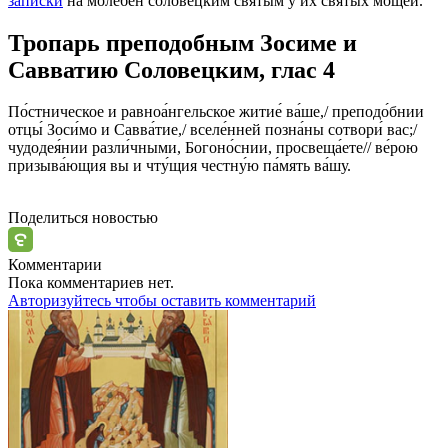
записки
на молебен соловецким святым у их святых мощей.
Тропарь преподобным Зосиме и
Савватию Соловецким,
глас 4
По́стническое и равноа́нгельское житие́ ва́ше,/ преподо́бнии
отцы́ Зоси́мо и Савва́тие,/ вселе́нней позна́ны сотвори́ вас;/
чудодея́нии разли́чными, Богоно́снии, просвеща́ете// ве́рою
призыва́ющия вы и чту́щия честну́ю па́мять ва́шу.
Поделиться новостью
Комментарии
Пока комментариев нет.
Авторизуйтесь чтобы оставить комментарий