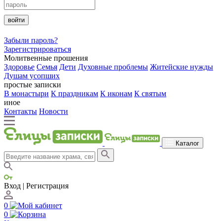
войти
Забыли пароль?
Зарегистрироваться
Молитвенные прошения
Здоровье
Семья
Дети
Духовные проблемы
Житейские нужды
Душам усопших
простые записки
В монастыри
К праздникам
К иконам
К святым
иное
Контакты
Новости
Каталог
Вход | Регистрация
0
0