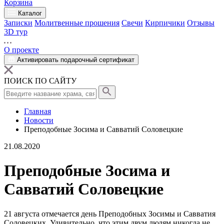
Корзина
Каталог
Записки
Молитвенные прошения
Свечи
Кирпичики
Отзывы
3D тур
О проекте
Активировать подарочный сертификат
ПОИСК ПО САЙТУ
Главная
Новости
Преподобные Зосима и Савватий Соловецкие
21.08.2020
Преподобные Зосима и
Савватий Соловецкие
21 августа отмечается
день
Преподобных Зосимы и Савватия
Соловецких
. Удивительно, что этим двум людям никогда не