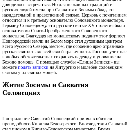
доводилось встречаться. Но для церковных традиций и
русских людей имена
прп
Савватия
и
Зосимы
обладают
назидательной и нравственной связью. Церковь с почитанием
относится и к третьему основателю
Соловецкого
монастыря,
Герману
Соловецкому
. эти русские святые XV столетия были
основателями Спасо-Преображенского Соловецкого
монастыря. Благодаря их монашескому подвигу этот форпост
Новгородской земли на Белом море стал духовным центром
всего Русского Севера, местом, где особенно ярко отразилась
русская святость во всей своей трагичности. Господь учит нас
в любых обстоятельствах сохранять надежду и упование на
Божию помощь. С помощью службы «Елицы Записки» вы
можете
подать записки
на Литургию и молебен соловецким
святым у их святых мощей.
Житие
Зосимы и Савватия
Соловецких
Пострижение
Савватий Соловецкий
принял в обители
преподобного
Кирилла Белозерского. Впоследствии
Савватий
стал иноком в Кирило-Белозерском монастыре. Время