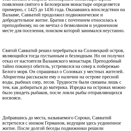
появления
святого
в Белозерском монастыре определяется
примерно, с 1425 до 1436 года. Оказавшись впоследствии на
Валааме,
Савватий
продолжил подвижническое и
добродетельное
житие
. Братия с почтением относилась к
преподобному
, но он мечтал о безмолвном и уединенном
месте для поселения, поиском которой занимался неустанно.
Святой Савватий
решил перебраться на
Соловецкий
остров,
являющийся тогда пустынным и безлюдным. Но он получил
отказ от настоятеля Валаамского монастыря.
Преподобный
тайно покинул обитель, устремился на север к побережью
Белого моря. Он спрашивал о
Соловках
у местных жителей.
Аборигены рассказали ему о наличии на острове пресной
воды, рыбных озер, лесов. Трудности были связаны лишь с
тем, как добираться до материка. Изредка на островах можно
было увидеть рыбаков, после ловли рыбы отправляющихся
восвояси.
Добравшись до места, называемого Сороки,
Савватий
встретился с иноком Германом, ведущим здесь уединенное
житие
. После долгой беседы подвижники решили