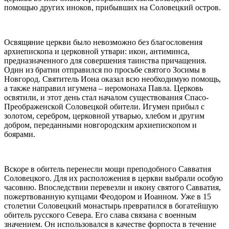
помощью других иноков, прибывших на
Соловецкий
остров.
Освящяние церкви было невозможно без благословения
архиепископа и церковной утвари:
икон
, антиминса,
предназначенного для совершения таинства причащения.
Один из братии отправился по просьбе
святого Зосимы
в
Новгород. Святитель Иона оказал всю необходимую помощь,
а также направил игумена – иеромонаха Павла. Церковь
освятили, и этот день стал началом существования Спасо-
Преображенской
Соловецкой
обители. Игумен прибыл с
золотом, серебром, церковной утварью, хлебом и другим
добром, переданными новгородским архиепископом и
боярами.
Вскоре в обитель перенесли мощи
преподобного Савватия
Соловецкого
. Для их расположения в церкви выбрали особую
часовню. Впоследствии перевезли и
икону святого Савватия
,
пожертвованную купцами Феодором и Иоанном. Уже в 15
столетии
Соловецкий
монастырь превратился в богатейшую
обитель русского Севера. Его слава связана с военным
значением. Он использовался в качестве форпоста в течение