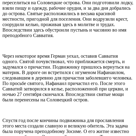
переселиться на
Соловецкие
острова. Они подготовили лодку,
взяли пищу и одежду, рабочие орудия, и за два
дня
добрались
до острова.
Святые
расположились в весьма красивой
местности, пригодной для поселения. Они водрузили крест,
соорудили келью, проживая здесь в
молитве
и трудах.
Впоследствии здесь обустроили пустынь и часовню во имя
преподобного Савватия
.
Через некоторое время Герман уехал, оставив
Савватия
одного.
Святой
почувствовал, что приближается смерть, и
задумался о причастии. Подвижнику пришлось вернуться на
материк. В дороге он встретился с игуменом Нафанаилом,
следовавшим в деревню для причастия заболевшего человека.
По просьбе
святого
, Нафанаил причастил его. После этого
Савватий
затворился в келье, расположенной при церкви, и
ночью 27 сентября скончался. Впоследствии святые мощи
были перенесены на
Соловецкий
остров.
Спустя год после кончины подвижника для прославления
этого места создали славную и великую обитель. Эта задача
была поручена
преподобному Зосиме
. О его
житие
известно