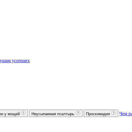
ушам усопших
Чем р
ен у мощей
Неусыпаемая псалтырь
Проскомидия