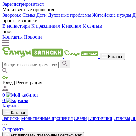
Зарегистрироваться
Молитвенные прошения
Здоровье
Семья
Дети
Духовные проблемы
Житейские нужды
Д
простые записки
В монастыри
К праздникам
К иконам
К святым
иное
Контакты
Новости
Каталог
Вход | Регистрация
0
0
Корзина
Каталог
Записки
Молитвенные прошения
Свечи
Кирпичики
Отзывы
3
О проекте
Активировать подарочный сертификат