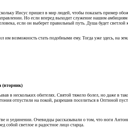
скольку Иисус пришел в мир людей, чтобы показать пример обо
направлении. Но если вперед выходит служение нашим амбициям 
еловека, если он выберет правильный путь. Душа будет светлой 
л им возможность стать подобными ему. Тогда уже здесь, на зем
а (вторник)
бывав в нескольких обителях. Святой тяжело болел, но даже в та
тония отпустили на покой, разрешив поселиться в Оптиной пус
ве и уединении. Очевидцы рассказывали о том, что ноги Антон
ед собой светлое и радостное лицо старца.