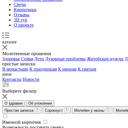
Свечи
Кирпичики
Отзывы
3D тур
О проекте
каталог
Молитвенные прошения
Здоровье
Семья
Дети
Духовные проблемы
Житейские нужды
Д
простые записки
В монастыри
К праздникам
К иконам
К святым
иное
Контакты
Новости
Выберите фильтр
О здравии
Об упокоении
Простая записка
Сорокоуст
Молебен у иконы
Молеб
Именной кирпичик
Возможность поставить свечку