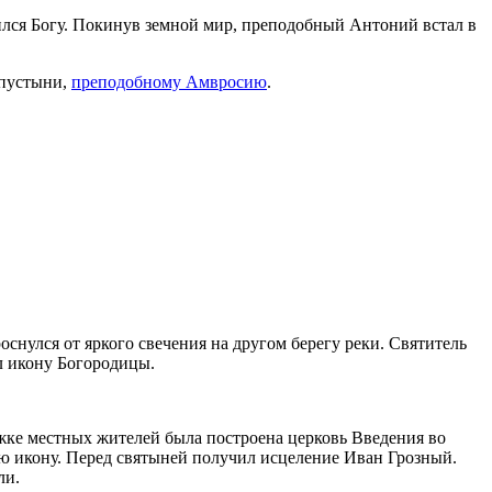
ился Богу. Покинув земной мир, преподобный Антоний встал в
пустыни,
преподобному Амвросию
.
снулся от яркого свечения на другом берегу реки. Святитель
ел икону Богородицы.
ржке местных жителей была построена церковь Введения во
ю икону. Перед святыней получил исцеление Иван Грозный.
ли.