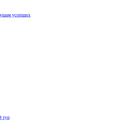
ушам усопших
D тур