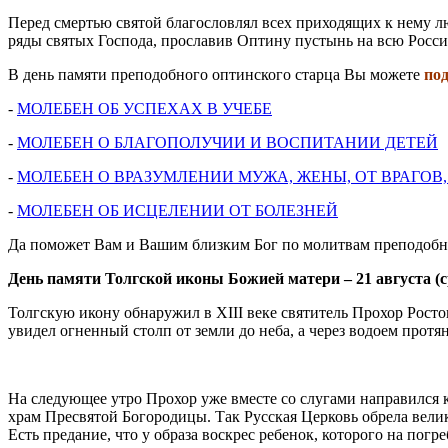
Перед смертью святой благословлял всех приходящих к нему 
ряды святых Господа, прославив Оптину пустынь на всю Росс
В день памяти преподобного оптинского старца Вы можете
под
-
МОЛЕБЕН ОБ УСПЕХАХ В УЧЕБЕ
-
МОЛЕБЕН О БЛАГОПОЛУЧИИ И ВОСПИТАНИИ ДЕТЕЙ
-
МОЛЕБЕН О ВРАЗУМЛЕНИИ МУЖА, ЖЕНЫ, ОТ ВРАГОВ,
-
МОЛЕБЕН ОБ ИСЦЕЛЕНИИ ОТ БОЛЕЗНЕЙ
Да поможет Вам и Вашим близким Бог по молитвам преподобн
День памяти Толгской иконы Божией матери – 21 августа (с
Толгскую икону обнаружил в XIII веке святитель Прохор Росто
увидел огненный столп от земли до неба, а через водоем прот
На следующее утро Прохор уже вместе со слугами направился 
храм Пресвятой Богородицы. Так Русская Церковь обрела вел
Есть предание, что у образа воскрес ребенок, которого на пог