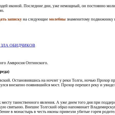
людей иконой. Последние дни, уже немощный, он постоянно мол
ию.
ать записку
на следующие
молебны
знаменитому подвижнику 
 ЗЛА ОБИДЧИКОВ
ого Амвросия Оптинского.
реда)
вский. Остановившись на ночлег у реки Толги, ночью Прохор про
янулся внезапно появившийся мост. Прохор перешел реку и увид
к месту таинственного явления. А уже днем того дня при подде
икую святыню. Внешне Толгский образ напоминает Владимирску
ребение в монастырь в честь иконы привезли убитые горем родите