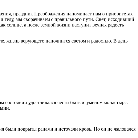
жения, праздник Преображения напоминает нам о приоритетах
и телу, мы сворачиваем с правильного пути. Свет, исходивший
как солнце, а после земной жизни наступит вечная радость
ле, жизнь верующего наполнится светом и радостью. В день
ком состоянии удостаивался чести быть игуменом монастыря.
тыни.
ия были покрыты ранами и источали кровь. Но он не жаловался