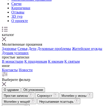
Свечи
Кирпичики
Отзывы
3D тур
О проекте
каталог
Молитвенные прошения
Здоровье
Семья
Дети
Духовные проблемы
Житейские нужды
Душам усопших
простые записки
В монастыри
К праздникам
К иконам
К святым
иное
Контакты
Новости
Выберите фильтр
О здравии
Об упокоении
Простая записка
Сорокоуст
Молебен у иконы
Молебен у мощей
Неусыпаемая псалтырь