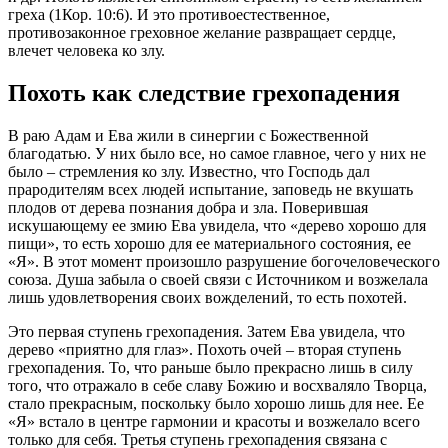
греха
(1Кор. 10:6). И это противоестественное,
противозаконное греховное желание развращает сердце,
влечет человека ко злу.
Похоть как следствие грехопадения
В раю Адам и Ева жили в синергии с Божественной
благодатью. У них было все, но самое главное, чего у них не
было – стремления ко злу. Известно, что Господь дал
прародителям всех людей испытание, заповедь не вкушать
плодов от дерева познания добра и зла. Поверившая
искушающему ее змию Ева увидела, что «дерево хорошо для
пищи», то есть хорошо для ее материального состояния, ее
«Я». В этот момент произошло разрушение богочеловеческого
союза. Душа забыла о своей связи с Источником и возжелала
лишь удовлетворения своих вожделений, то есть похотей.
Это первая ступень грехопадения. Затем Ева увидела, что
дерево «приятно для глаз». Похоть очей – вторая ступень
грехопадения. То, что раньше было прекрасно лишь в силу
того, что отражало в себе славу Божию и восхваляло Творца,
стало прекрасным, поскольку было хорошо лишь для нее. Ее
«Я» встало в центре гармонии и красоты и возжелало всего
только для себя. Третья ступень грехопадения связана с