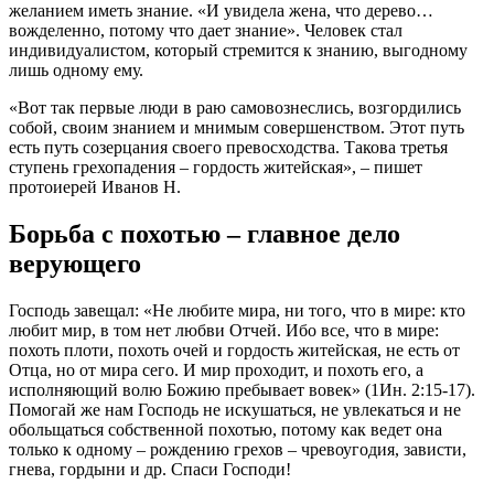
желанием иметь знание. «И увидела жена, что дерево…
вожделенно, потому что дает знание». Человек стал
индивидуалистом, который стремится к знанию, выгодному
лишь одному ему.
«Вот так первые люди в раю самовознеслись, возгордились
собой, своим знанием и мнимым совершенством. Этот путь
есть путь созерцания своего превосходства. Такова третья
ступень грехопадения – гордость житейская», – пишет
протоиерей Иванов Н.
Борьба с похотью – главное дело
верующего
Господь завещал: «Не любите мира, ни того, что в мире: кто
любит мир, в том нет любви Отчей. Ибо все, что в мире:
похоть плоти, похоть очей и гордость житейская, не есть от
Отца, но от мира сего. И мир проходит, и похоть его, а
исполняющий волю Божию пребывает вовек» (1Ин. 2:15-17).
Помогай же нам Господь не искушаться, не увлекаться и не
обольщаться собственной похотью, потому как ведет она
только к одному – рождению
грехов
–
чревоугодия
, зависти,
гнева, гордыни и др. Спаси Господи!