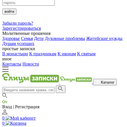
войти
Забыли пароль?
Зарегистрироваться
Молитвенные прошения
Здоровье
Семья
Дети
Духовные проблемы
Житейские нужды
Душам усопших
простые записки
В монастыри
К праздникам
К иконам
К святым
иное
Контакты
Новости
Каталог
Вход | Регистрация
0
0