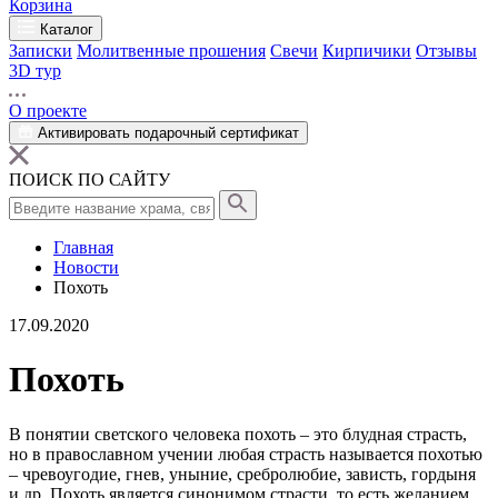
Корзина
Каталог
Записки
Молитвенные прошения
Свечи
Кирпичики
Отзывы
3D тур
О проекте
Активировать подарочный сертификат
ПОИСК ПО САЙТУ
Главная
Новости
Похоть
17.09.2020
Похоть
В понятии светского человека
похоть
– это блудная страсть,
но в православном учении любая страсть называется похотью
–
чревоугодие
, гнев, уныние, сребролюбие, зависть, гордыня
и др. Похоть является синонимом страсти, то есть желанием