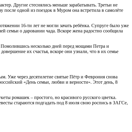
ктер. Другие стеснялись меньше зарабатывать. Третьи не
зу после одной из поездок в Муром она встретила в самолёте
отяжении 16-ти лет не могли зачать ребёнка. Супруге было уже
лей семьи о даровании чада. Вскоре жена радостно сообщила
м. Помолившись несколько дней перед мощами Петра и
овершение их счастья, вскоре они узнали, что в их семье
ым. Уже через десятилетие святые Пётр и Феврония снова
российский «День семьи, любви и верности». Этот день, 8
еты ромашек – простого, но красивого русского цветка.
есты стараются подгадать под 8 июля свою роспись в ЗАГСе,