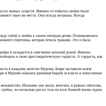
других живых существ. Именно от избытка любви были
нимают такое же место. Они всегда желанны. Всегда
ежду собой и любви к своим пятерым детям. Познакомились
амошнего бортника, которая лечила травами. Это и была
 добра и нуждается в смягчении женской рукой. Именно
 победить и свою аристократическую гордость. А гордость, как
лость к каждому жителю Мурома. Бояре заставили князя
оре в Муроме началась кровавая борьба за власть и напуганные
 монашество. Иноками они жили, конечно, в разных обителях,
гробах, но несколько раз их тела по воле Божией вновь чудом