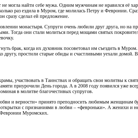
не могла найти себе мужа. Одним мужчинам не нравился её хара
колько раз ездила в Муром, где молилась Петру и Февронии. Сра
он сразу сделал ей предложение.
новлении монастыря. Супруги очень любили друг друга, но на пр
тными. Тогда они стали молиться перед мощами святых покровите
евочку.
гнуть брак, когда их духовник посоветовал им съездить в Муро
 другу, простили старые обиды и счастливыми уехали домой. В д
рамы, участвовать в Таинствах и обращать свои молитвы к свят
памяти приурочили День города. А в 2008 году появился уже все
поминая в молитве благочестивых супругов.
любви и верности» принято преподносить любимым женщинам бук
ткрытки с признаниями в любви – «февроньки». А женихи и нев
и Февронии Муромских.