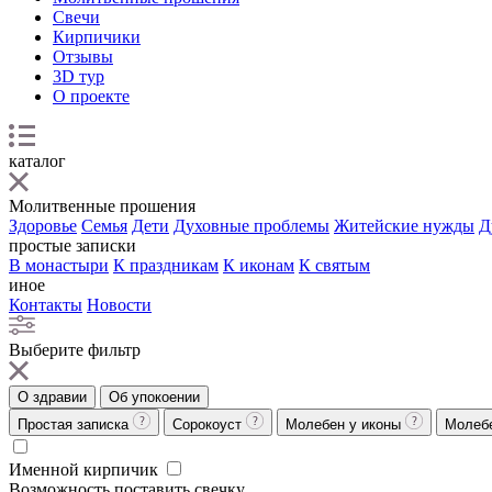
Свечи
Кирпичики
Отзывы
3D тур
О проекте
каталог
Молитвенные прошения
Здоровье
Семья
Дети
Духовные проблемы
Житейские нужды
Д
простые записки
В монастыри
К праздникам
К иконам
К святым
иное
Контакты
Новости
Выберите фильтр
О здравии
Об упокоении
Простая записка
Сорокоуст
Молебен у иконы
Молеб
Именной кирпичик
Возможность поставить свечку