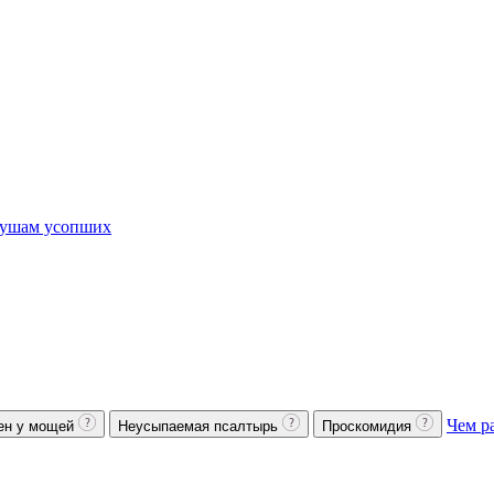
ушам усопших
Чем р
ен у мощей
Неусыпаемая псалтырь
Проскомидия