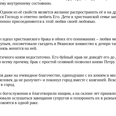
оему внутреннему состоянию.
дним из её свойств является желание распространить её и на 
ся Господу и ответно любить Его. Дети в христианской семье за
тепенно присоединяются к этой любви своей любовью.
 идеал христианского брака в обоих его пониманиях – любви м
упьев, посоветовали съездить в Рязанское княжество к дочери т
нязь женится на ней.
гичного князя недостаточно. Его буйный нрав не доведёт его до
Ко всему прочему, брак с простой селянкой позволил князю Петру
я даже на очевидное благочестие, единодушие с их князем и ми
человек да не разлучит» и покинул город вместе с княгиней. Вск
в город.
и богослужения и благотворили нищим, а на склоне лет приняли
овали ослушаться завещания супругов и похоронить их в разных 
окоятся в одной раке.