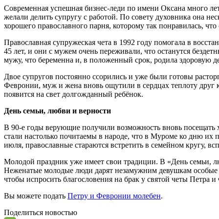
Современная успешная бизнес-леди по имени Оксана много лет 
желали делить супругу с работой. По совету духовника она нес
хорошего православного парня, которому так понравилась, что 
Православная супружеская чета в 1992 году помогала в восста
45 лет, и они с мужем очень переживали, что останутся безде
мужу, что беременна и, в положенный срок, родила здоровую д
Двое супругов постоянно ссорились и уже были готовы растор
Февронии, муж и жена вновь ощутили в сердцах теплоту друг ко
появится на свет долгожданный ребёнок.
День семьи, любви и верности
В 90-е годы верующие получили возможность вновь посещать х
стали настолько почитаемы в народе, что в Муроме ко дню их 
июля, православные стараются встретить в семейном кругу, вс
Молодой праздник уже имеет свои традиции. В «День семьи, 
Неженатые молодые люди дарят незамужним девушкам особые о
чтобы испросить благословения на брак у святой четы Петра 
Вы можете подать
Петру и Февронии молебен
.
Поделиться новостью