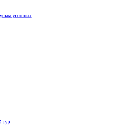
ушам усопших
D тур