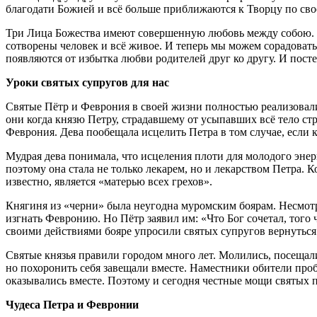
благодати Божией и всё больше приближаются к Творцу по св
Три Лица Божества имеют совершенную любовь между собою. О
сотворены человек и всё живое. И теперь мы можем сорадовать
появляются от избытка любви родителей друг ко другу. И пос
Уроки святых супругов для нас
Святые Пётр и Феврония в своей жизни полностью реализовали
они когда князю Петру, страдавшему от усыпавших всё тело стр
Феврония. Дева пообещала исцелить Петра в том случае, если к
Мудрая дева понимала, что исцеления плоти для молодого энер
поэтому она стала не только лекарем, но и лекарством Петра. 
известно, является «матерью всех грехов».
Княгиня из «черни» была неугодна муромским боярам. Несмотр
изгнать Февронию. Но Пётр заявил им: «Что Бог сочетал, того 
своими действиями бояре упросили святых супругов вернуться 
Святые князья правили городом много лет. Молились, посещал
но похоронить себя завещали вместе. Наместники обители проб
оказывались вместе. Поэтому и сегодня честные мощи святых п
Чудеса Петра и Февронии