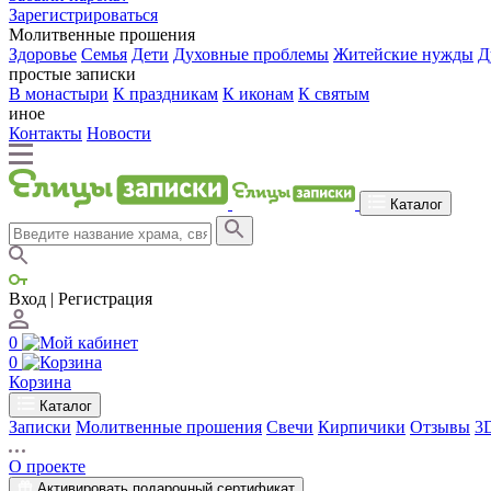
Зарегистрироваться
Молитвенные прошения
Здоровье
Семья
Дети
Духовные проблемы
Житейские нужды
Д
простые записки
В монастыри
К праздникам
К иконам
К святым
иное
Контакты
Новости
Каталог
Вход | Регистрация
0
0
Корзина
Каталог
Записки
Молитвенные прошения
Свечи
Кирпичики
Отзывы
3
О проекте
Активировать подарочный сертификат