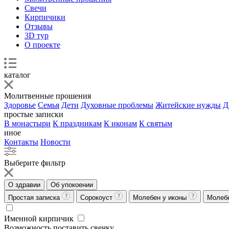
Свечи
Кирпичики
Отзывы
3D тур
О проекте
каталог
Молитвенные прошения
Здоровье
Семья
Дети
Духовные проблемы
Житейские нужды
Д
простые записки
В монастыри
К праздникам
К иконам
К святым
иное
Контакты
Новости
Выберите фильтр
О здравии
Об упокоении
Простая записка
Сорокоуст
Молебен у иконы
Молеб
Именной кирпичик
Возможность поставить свечку