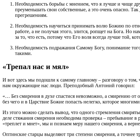
Необходимость борьбы с мнением, что я лучше и чище др
преуменьшать свои собственные, а это очень опасно. Так
прегрешениям.
Необходимость научиться принимать волю Божию по отн
работе, а не получая этого, злится, ропщет на
Бога
. Но на
за то, что есть, потому что Его воля всегда лучше той, к
Необходимость подражания Самому
Богу
, понимание тог
такими.
«Трепал нас и мял»
И вот здесь мы подошли к самому главному – разговору о том,
нам окружающие нас
люди
. Преподобный Антоний
говорил
:
«… Без
смирения
в духе спастися невозможно, а
смирению
от о
без чего и в Царствие Божие попасть нелегко, которое многими с
Из этого можно сделать вывод, что одного стремления
смирять
деле стяжания
смирения
необходима проверка – пребывание в р
«треплет и мнет», мы и познаем меру нашего
смирения
, а верн
Оптинские старцы выделяют три степени
смирения
, а точнее 