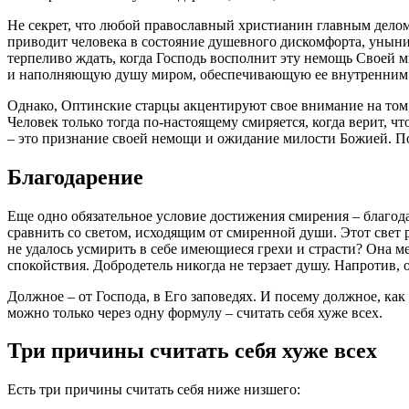
Не секрет, что любой православный христианин главным делом 
приводит
человека
в состояние душевного дискомфорта, унын
терпеливо ждать, когда Господь восполнит эту немощь Своей м
и наполняющую душу миром, обеспечивающую ее внутренним с
Однако, Оптинские старцы акцентируют свое внимание на том, ч
Человек
только тогда по-настоящему
смиряется
, когда верит, ч
– это признание своей немощи и ожидание милости Божией. 
Благодарение
Еще одно обязательное условие достижения
смирения
– благод
сравнить со светом, исходящим от смиренной души. Этот свет р
не удалось усмирить в себе имеющиеся грехи и страсти? Она меч
спокойствия. Добродетель никогда не терзает душу. Напротив,
Должное – от Господа, в Его заповедях. И посему должное, как
можно только через одну формулу – считать себя хуже всех.
Три причины считать себя хуже всех
Есть три причины считать себя ниже низшего: