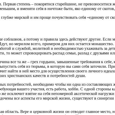
. Первая степень – покорятися старейшине, не превозноситися ж
ньшим, и вменяти себя в ничтоже быти, яко единому от скотов, н
о глубже мирской и им проще почувствовать себя «единому от ск
 соблазнов, а потому и правила здесь действуют другие. Если м
Идут, но мерилом всего, примером для них остается монашество. 
ботой и службой, молитвой и необходимостью ухаживать за деть
и, то может спровоцировать распад семьи, разлад с друзьями ил
чина все та же – грех гордыни, завышенные требования к себе,
Выпустить себя из тюрьмы, в которую вы сами себя заточили. П
ачит найти в ней место для осуществления своего личного идеал
воих христианских качеств и потребностей души.
ных потребностей, необходимо чтобы ни одна из составляющих 
ребующая вашего участия, есть работа, хобби. С одной стороны 
о же исключит взятие на себя непомерной аксетической нагрузки 
ядочены все аспекты его мирской жизни, существуют в синергии
я область. Вере и церковной жизни он отводит главное место, но