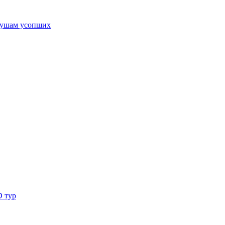
ушам усопших
D тур