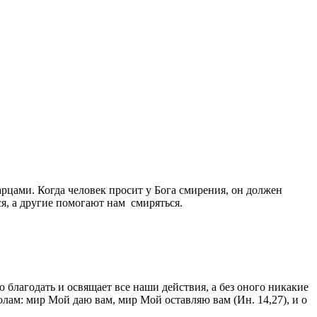
арцами. Когда
человек
просит у Бога
смирения
, он должен
ся
, а другие помогают нам
смиряться
.
ю благодать и освящает все наши действия, а без оного никакие
лам: мир Мой даю вам, мир Мой оставляю вам (Ин. 14,27), и о