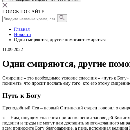
ПОИСК ПО САЙТУ
Главная
Новости
Одни смиряются, другие помогают смиряться
11.09.2022
Одни смиряются, другие пом
Смирение
– это необходимое условие спасения – «путь к
Богу
»
понимать, что просит послать ему того, кто его этому
смирени
Путь к
Богу
Преподобный Лев – первый Оптинский старец
говорил
о
смир
«… Нам, ищущим спасения при исполнении заповедей Божиих
подвиги и труды не могут нам доставить многожеланного мира,
всем приносите
Богу
благодарение, а паче, вспоминая великия Ег