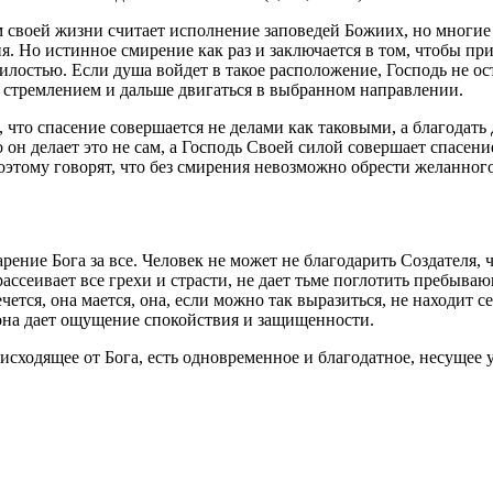
своей жизни считает исполнение заповедей Божиих, но многие л
ия. Но истинное
смирение
как раз и заключается в том, чтобы п
илостью. Если душа войдет в такое расположение, Господь не о
тремлением и дальше двигаться в выбранном направлении.
то спасение совершается не делами как таковыми, а благодать да
то он делает это не сам, а Господь Своей силой совершает спасен
Поэтому
говорят
, что без
смирения
невозможно обрести желанного
арение
Бога
за все.
Человек
не может не благодарить Создателя, 
ассеивает все грехи и страсти, не дает тьме поглотить пребываю
ется, она мается, она, если можно так выразиться, не находит с
 она дает ощущение спокойствия и защищенности.
 исходящее от
Бога
, есть одновременное и благодатное, несущее