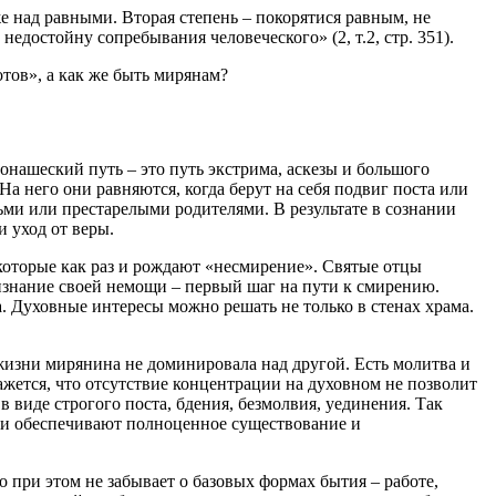
е над равными. Вторая степень – покорятися равным, не
едостойну сопребывания человеческого» (2, т.2, стр. 351).
отов», а как же быть мирянам?
онашеский путь – это путь экстрима, аскезы и большого
На него они равняются, когда берут на себя подвиг поста или
ми или престарелыми родителями. В результате в сознании
и уход от веры.
 которые как раз и рождают «несмирение». Святые отцы
ризнание своей немощи – первый шаг на пути к
смирению
.
а. Духовные интересы можно решать не только в стенах храма.
жизни мирянина не доминировала над другой. Есть молитва и
кажется, что отсутствие концентрации на духовном не позволит
в виде строгого поста, бдения, безмолвия, уединения. Так
 и обеспечивают полноценное существование и
 при этом не забывает о базовых формах бытия – работе,