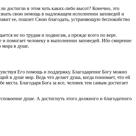
и достигли в этом хоть каких-либо высот? Конечно, это
ризнать свою немощь в надлежащем исполнении заповедей и
ставит ее, пошлет Свою благодать, устраняющую беспокойство
ется не по трудам и подвигам, а прежде всего по вере.
ие и помогает
человеку
в выполнении заповедей. Ибо
смирение
 мира в душе.
чувствуя Его помощь и поддержку. Благодарение
Богу
можно
щий в душе мир. Ведь что делает душа, когда понимает, что ей
ебе места. Благодаря
Бога
за все,
человек
тем самым достигает
 успокоение душе. А достигнуть этого должного и благодатного