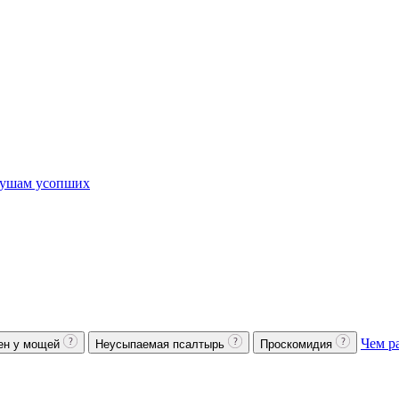
ушам усопших
Чем р
ен у мощей
Неусыпаемая псалтырь
Проскомидия