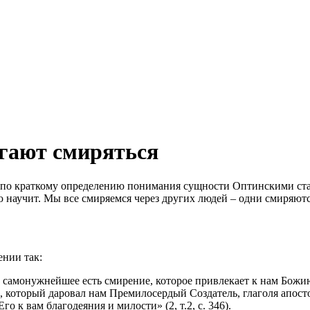
огают смиряться
 по краткому определению понимания сущности Оптинскими ст
ю
научит. Мы все
смиряемся
через других
людей
– одни
смиряют
ении
так:
 самонужнейшее есть
смирение
, которое привлекает к нам Божи
 который даровал нам Премилосердый Создатель, глаголя апосто
о к вам благодеяния и милости» (2, т.2, с. 346).