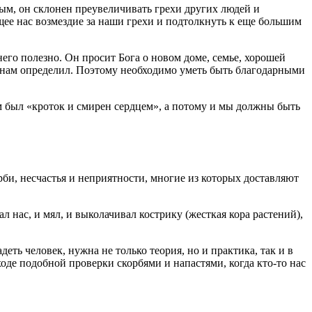
ым, он склонен преувеличивать грехи других
людей
и
ющее нас возмездие за наши грехи и подтолкнуть к еще большим
 него полезно. Он просит
Бога
о новом доме, семье, хорошей
н нам определил. Поэтому необходимо уметь быть благодарными
ам был «кроток и смирен сердцем», а потому и мы должны быть
орби, несчастья и неприятности, многие из которых доставляют
л нас, и мял, и выколачивал кострику (жесткая кора растений),
адеть
человек
, нужна не только теория, но и практика, так и в
оде подобной проверки скорбями и напастями, когда кто-то нас