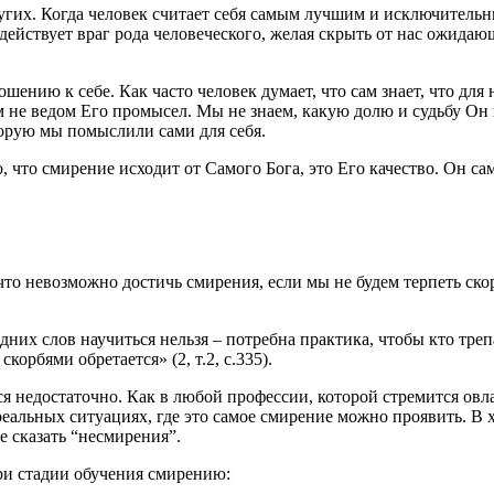
угих. Когда
человек
считает себя самым лучшим и исключительн
 действует враг рода человеческого, желая скрыть от нас ожида
ошению к себе. Как часто
человек
думает, что сам знает, что для
м не ведом Его промысел. Мы не знаем, какую долю и судьбу О
оторую мы помыслили сами для себя.
о, что
смирение
исходит от Самого
Бога
, это Его качество. Он с
 что невозможно достичь
смирения
, если мы не будем терпеть ск
дних слов научиться нельзя – потребна практика, чтобы кто трепа
корбями обретается» (2, т.2, с.335).
ся
недостаточно. Как в любой профессии, которой стремится овл
еальных ситуациях, где это самое
смирение
можно проявить. В х
ее сказать “несмирения”.
три стадии обучения
смирению
: