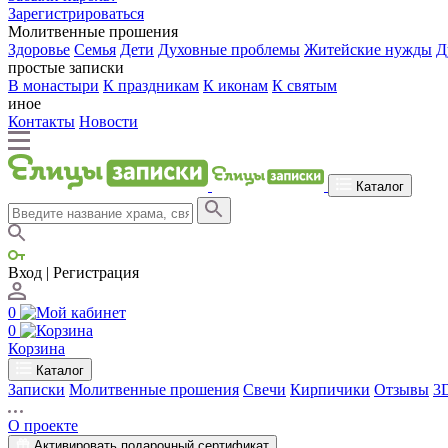
Зарегистрироваться
Молитвенные прошения
Здоровье
Семья
Дети
Духовные проблемы
Житейские нужды
Д
простые записки
В монастыри
К праздникам
К иконам
К святым
иное
Контакты
Новости
Каталог
Вход | Регистрация
0
0
Корзина
Каталог
Записки
Молитвенные прошения
Свечи
Кирпичики
Отзывы
3
О проекте
Активировать подарочный сертификат