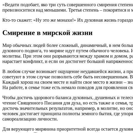
«Ведати подобает, яко три суть совершенного
смирения
степени
превозноситися над меньшими. Третья степень – покорятися и ме
Кто-то скажет: «Ну это же монахи!» Их духовная жизнь горазд
Смирение
в мирской жизни
Мир обычных
людей
более сложный, динамичный, в нем больше
духовного подвига, то миряне идут путем обычного
человека
. 
молитвы. При этом они разрываются между храмом и домом, ра
нарастает конфликт, и если он достигнет большой напряженност
В любом случае возникает ощущение неудавшейся жизни, а при
советуют в этом случае позволить себе быть несовершенным. 
Каждый хорош на своем месте и найти свое место в жизни – зн
На работе, в семье тоже есть немало поводов для проявления с
Чтобы достичь здорового баланса духовных, душевных и телес
чтение Священного Писания для духа, но есть также и семья, т
достичь значительных результатов, например, в молитве, но он
человек
достигает принципа полноты земного бытия, где упор
самореализацию личности.
Для верующего мирянина приоритетной всегда остается духовна