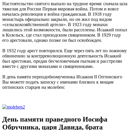
Настоятельство святого выпало на трудное время: сначала шла
тяжелая для России Первая мировая война. Потом и вовсе
началась революция и война гражданская. В 1918 году
монастырь официально закрыли, но он жил под видом
«сельскохозяйственной артели». В 1923 году монахи
лишились этой возможности, были расселены. Исаакий попал
в Козельск, где стал приходским священником. В 1929 году
его арестовали, однако позже он был освобожден.
В 1932 году арест повторился. Еще через пять лет по ложному
обвинению за контрреволюционную деятельность Исаакий
был арестован, предан бесчеловечным пыткам и расстрелян
вместе с другими монахами и священниками.
В день памяти перподобномученика Исаакия II Оптинского
Вы можете подать записку с именами близких к мощам
оптинских старцев на молебен:
День памяти праведного Иосифа
Обручника, царя Давида, брата