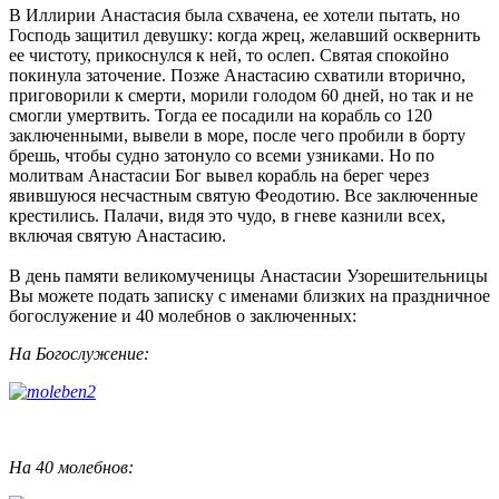
В Иллирии Анастасия была схвачена, ее хотели пытать, но
Господь защитил девушку: когда жрец, желавший осквернить
ее чистоту, прикоснулся к ней, то ослеп. Святая спокойно
покинула заточение. Позже Анастасию схватили вторично,
приговорили к смерти, морили голодом 60 дней, но так и не
смогли умертвить. Тогда ее посадили на корабль со 120
заключенными, вывели в море, после чего пробили в борту
брешь, чтобы судно затонуло со всеми узниками. Но по
молитвам Анастасии Бог вывел корабль на берег через
явившуюся несчастным святую Феодотию. Все заключенные
крестились. Палачи, видя это чудо, в гневе казнили всех,
включая святую Анастасию.
В день памяти великомученицы Анастасии Узорешительницы
Вы можете подать записку с именами близких на праздничное
богослужение и 40 молебнов о заключенных:
На Богослужение:
На 40 молебнов: