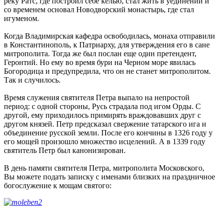
реку Ратс, где построил себе келью, стал жить в уединении и
со временем основал Новодворский монастырь, где стал
игуменом.
Когда Владимирская кафедра освободилась, монаха отправили
в Константинополь, к Патриарху, для утверждения его в сане
митрополита. Тогда же был послан еще один претендент,
Геронтий. Но ему во время бури на Черном море явилась
Богородица и предупредила, что он не станет митрополитом.
Так и случилось.
Время служения святителя Петра выпало на непростой
период: с одной стороны, Русь страдала под игом Орды. С
другой, ему приходилось примирять враждовавших друг с
другом князей. Петр предсказал свержение татарского ига и
объединение русской земли. После его кончины в 1326 году у
его мощей произошло множество исцелений. А в 1339 году
святитель Петр был канонизирован.
В день памяти святителя Петра, митрополита Московского,
Вы можете подать записку с именами близких на праздничное
богослужение к мощам святого: