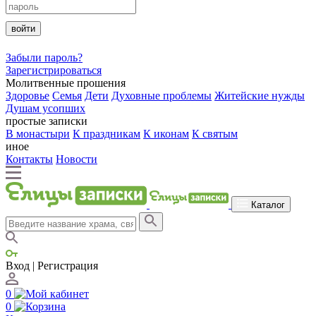
войти
Забыли пароль?
Зарегистрироваться
Молитвенные прошения
Здоровье
Семья
Дети
Духовные проблемы
Житейские нужды
Душам усопших
простые записки
В монастыри
К праздникам
К иконам
К святым
иное
Контакты
Новости
Каталог
Вход | Регистрация
0
0