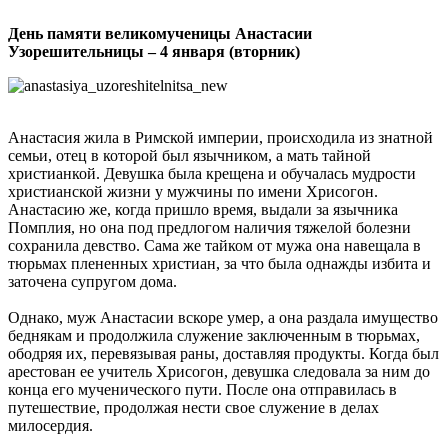
День памяти великомученицы Анастасии
Узорешительницы – 4 января (вторник)
Анастасия жила в Римской империи, происходила из знатной
семьи, отец в которой был язычником, а мать тайной
христианкой. Девушка была крещена и обучалась мудрости
христианской жизни у мужчины по имени Хрисогон.
Анастасию же, когда пришло время, выдали за язычника
Помплия, но она под предлогом наличия тяжелой болезни
сохранила девство. Сама же тайком от мужа она навещала в
тюрьмах плененных христиан, за что была однажды избита и
заточена супругом дома.
Однако, муж Анастасии вскоре умер, а она раздала имущество
беднякам и продолжила служение заключенным в тюрьмах,
ободряя их, перевязывая раны, доставляя продукты. Когда был
арестован ее учитель Хрисогон, девушка следовала за ним до
конца его мученического пути. После она отправилась в
путешествие, продолжая нести свое служение в делах
милосердия.