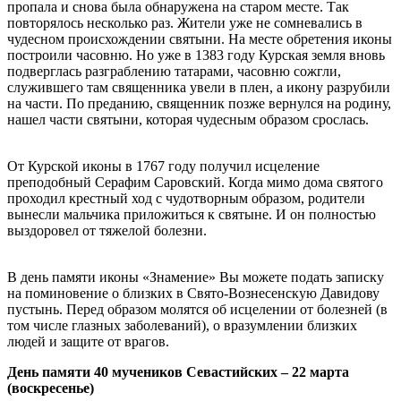
пропала и снова была обнаружена на старом месте. Так
повторялось несколько раз. Жители уже не сомневались в
чудесном происхождении святыни. На месте обретения иконы
построили часовню. Но уже в 1383 году Курская земля вновь
подверглась разграблению татарами, часовню сожгли,
служившего там священника увели в плен, а икону разрубили
на части. По преданию, священник позже вернулся на родину,
нашел части святыни, которая чудесным образом срослась.
От Курской иконы в 1767 году получил исцеление
преподобный Серафим Саровский. Когда мимо дома святого
проходил крестный ход с чудотворным образом, родители
вынесли мальчика приложиться к святыне. И он полностью
выздоровел от тяжелой болезни.
В день памяти иконы «Знамение» Вы можете подать записку
на поминовение о близких в Свято-Вознесенскую Давидову
пустынь. Перед образом молятся об исцелении от болезней (в
том числе глазных заболеваний), о вразумлении близких
людей и защите от врагов.
День памяти 40 мучеников Севастийских – 22 марта
(воскресенье)