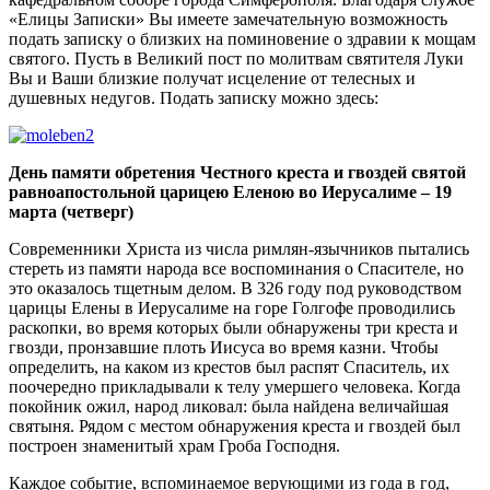
«Елицы Записки» Вы имеете замечательную возможность
подать записку о близких на поминовение о здравии к мощам
святого. Пусть в Великий пост по молитвам святителя Луки
Вы и Ваши близкие получат исцеление от телесных и
душевных недугов. Подать записку можно здесь:
День памяти обретения Честного креста и гвоздей святой
равноапостольной царицею Еленою во Иерусалиме – 19
марта (четверг)
Современники Христа из числа римлян-язычников пытались
стереть из памяти народа все воспоминания о Спасителе, но
это оказалось тщетным делом. В 326 году под руководством
царицы Елены в Иерусалиме на горе Голгофе проводились
раскопки, во время которых были обнаружены три креста и
гвозди, пронзавшие плоть Иисуса во время казни. Чтобы
определить, на каком из крестов был распят Спаситель, их
поочередно прикладывали к телу умершего человека. Когда
покойник ожил, народ ликовал: была найдена величайшая
святыня. Рядом с местом обнаружения креста и гвоздей был
построен знаменитый храм Гроба Господня.
Каждое событие, вспоминаемое верующими из года в год,