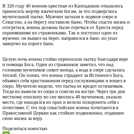
В 320 году 40 воинов-христиан из Каппадокии отказались
приносить жертву языческим богам, за что подверглись
мучительной пытке. Мужчин загнали в ледяное озеро в
Севастии, а на берегу поставили баню. Чтобы спасти жизнь и
отогреться, воины должны были отречься от Христа перед
охранявшими их стражниками. Так и поступил один из
мужчин: он вышел на берег, направился к бане, но упал
замертво на пороге бани.
Целую ночь воины стойко переносили пытку благодаря вере
и помощи Бога. Один из стражников заметил, что над
головами мучеников сияют венцы, а вода в озере сделалась
теплой. Он понял, что воины страдают за Истинного Бога,
объявил себя христианином перед сослуживцами и вошел в
озеро. Мучители видели, что пытка не вредит истязаемым.
Тогда их вывели из озера и сожгли на костре. Через три дня
местному епископу во сне явились 40 мучеников, указали
место, где находился их прах и велели похоронить себя с
почестями. С тех пор севастийские воины почитаются в
Православной Церкви как стойкие подвижники, отдавшие
свою жизнь за веру.
Поделиться новостью