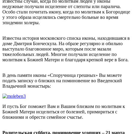
Известны случаи, когда по молитвам людей у иконы
недужные получали исцеление от слепоты или паралича.
Особо стали почитать икону, когда по молитвам к Богородице
у этого образа исцелялись смертельно больные во время
эпидемии холеры.
Известна история московского списка иконы, находившаяся в
доме Дмитрия Бонческула. На образе регулярно и обильно
выступало благовонное миро, которым после мазали
тяжелобольных людей. Многие получали исцеление по
молитвам к Божией Матери и благодаря крепкой вере в Бога.
В день памяти иконы «Споручница грешных» Вы можете
подать записку о близких на поминовение во Введенский
Владычний монастырь:
И пусть Бог поможет Вам и Вашим близким по молитвам к
Божией Матери исцелиться от болезней, примириться с
ближними и обрести семейное счастье.
Родительская суббота, поминовение усопших – 21 марта