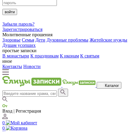
войти
Забыли пароль?
Зарегистрироваться
Молитвенные прошения
Здоровье
Семья
Дети
Духовные проблемы
Житейские нужды
Душам усопших
простые записки
В монастыри
К праздникам
К иконам
К святым
иное
Контакты
Новости
Каталог
Вход | Регистрация
0
0