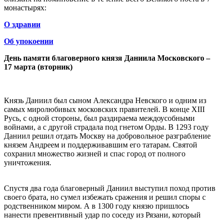
монастырях:
О здравии
Об упокоении
День памяти благоверного князя Даниила Московского –
17 марта (вторник)
Князь Даниил был сыном Александра Невского и одним из
самых миролюбивых московских правителей. В конце XIII
Русь, с одной стороны, был раздираема междоусобными
войнами, а с другой страдала под гнетом Орды. В 1293 году
Даниил решил отдать Москву на добровольное разграбление
князем Андреем и поддерживавшим его татарам. Святой
сохранил множество жизней и спас город от полного
уничтожения.
Спустя два года благоверный Даниил выступил поход против
своего брата, но сумел избежать сражения и решил споры с
родственником миром. А в 1300 году князю пришлось
нанести превентивный удар по соседу из Рязани, который