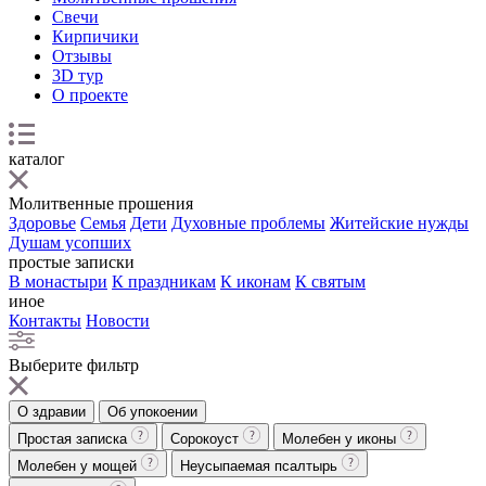
Свечи
Кирпичики
Отзывы
3D тур
О проекте
каталог
Молитвенные прошения
Здоровье
Семья
Дети
Духовные проблемы
Житейские нужды
Душам усопших
простые записки
В монастыри
К праздникам
К иконам
К святым
иное
Контакты
Новости
Выберите фильтр
О здравии
Об упокоении
Простая записка
Сорокоуст
Молебен у иконы
Молебен у мощей
Неусыпаемая псалтырь