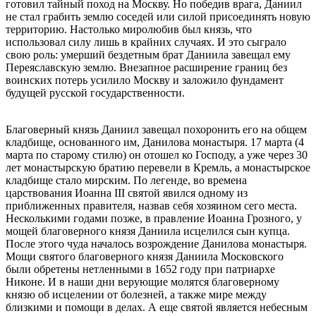
готовил тайный поход на Москву. Но победив врага, Даниил
не стал грабить землю соседей или силой присоединять новую
территорию. Настолько миролюбив был князь, что
использовал силу лишь в крайних случаях. И это сыграло
свою роль: умерший бездетным брат Даниила завещал ему
Переяславскую землю. Внезапное расширение границ без
воинских потерь усилило Москву и заложило фундамент
будущей русской государственности.
Благоверный князь Даниил завещал похоронить его на общем
кладбище, основанного им, Данилова монастыря. 17 марта (4
марта по старому стилю) он отошел ко Господу, а уже через 30
лет монастырскую братию перевели в Кремль, а монастырское
кладбище стало мирским. По легенде, во времена
царствования Иоанна III святой явился одному из
приближенных правителя, назвав себя хозяином сего места.
Несколькими годами позже, в правление Иоанна Грозного, у
мощей благоверного князя Даниила исцелился сын купца.
После этого чуда началось возрождение Данилова монастыря.
Мощи святого благоверного князя Даниила Московского
были обретены нетленными в 1652 году при патриархе
Никоне. И в наши дни верующие молятся благоверному
князю об исцелении от болезней, а также мире между
близкими и помощи в делах. А еще святой является небесным