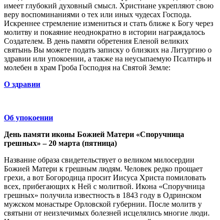
имеет глубокий духовный смысл. Христиане укрепляют свою
веру воспоминаниями о тех или иных чудесах Господа.
Искреннее стремление измениться и стать ближе к Богу через
молитву и покаяние неоднократно в истории награждалось
Создателем. В день памяти обретения Еленой великих
святынь Вы можете подать записку о близких на Литургию о
здравии или упокоении, а также на неусыпаемую Псалтирь и
молебен в храм Гроба Господня на Святой Земле:
О здравии
Об упокоении
День памяти иконы Божией Матери «Споручница
грешных» – 20 марта (пятница)
Название образа свидетельствует о великом милосердии
Божией Матери к грешным людям. Человек редко прощает
грехи, а вот Богородица просит Иисуса Христа помиловать
всех, прибегающих к Ней с молитвой. Икона «Споручница
грешных» получила известность в 1843 году в Одринском
мужском монастыре Орловской губернии. После молитв у
святыни от неизлечимых болезней исцелялись многие люди.