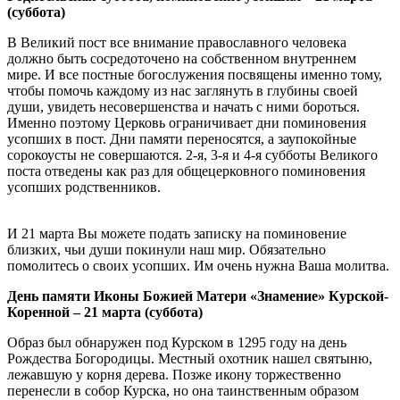
(суббота)
В Великий пост все внимание православного человека
должно быть сосредоточено на собственном внутреннем
мире. И все постные богослужения посвящены именно тому,
чтобы помочь каждому из нас заглянуть в глубины своей
души, увидеть несовершенства и начать с ними бороться.
Именно поэтому Церковь ограничивает дни поминовения
усопших в пост. Дни памяти переносятся, а заупокойные
сорокоусты не совершаются. 2-я, 3-я и 4-я субботы Великого
поста отведены как раз для общецерковного поминовения
усопших родственников.
И 21 марта Вы можете подать записку на поминовение
близких, чьи души покинули наш мир. Обязательно
помолитесь о своих усопших. Им очень нужна Ваша молитва.
День памяти Иконы Божией Матери «Знамение» Курской-
Коренной – 21 марта (суббота)
Образ был обнаружен под Курском в 1295 году на день
Рождества Богородицы. Местный охотник нашел святыню,
лежавшую у корня дерева. Позже икону торжественно
перенесли в собор Курска, но она таинственным образом