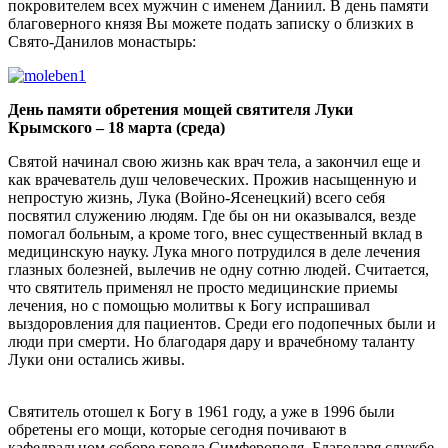
покровителем всех мужчин с именем Даниил. В день памяти
благоверного князя Вы можете подать записку о близких в
Свято-Данилов монастырь:
День памяти обретения мощей святителя Луки
Крымского – 18 марта (среда)
Святой начинал свою жизнь как врач тела, а закончил еще и
как врачеватель душ человеческих. Прожив насыщенную и
непростую жизнь, Лука (Войно-Ясенецкий) всего себя
посвятил служению людям. Где бы он ни оказывался, везде
помогал больным, а кроме того, внес существенный вклад в
медицинскую науку. Лука много потрудился в деле лечения
глазных болезней, вылечив не одну сотню людей. Считается,
что святитель применял не просто медицинские приемы
лечения, но с помощью молитвы к Богу испрашивал
выздоровления для пациентов. Среди его подопечных были и
люди при смерти. Но благодаря дару и врачебному таланту
Луки они остались живы.
Святитель отошел к Богу в 1961 году, а уже в 1996 были
обретены его мощи, которые сегодня почивают в
кафедральном соборе города Симферополя. Благодаря службе