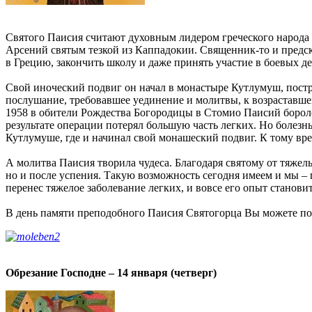
Святого Паисия считают духовным лидером греческого народа 
Арсений святым тезкой из Каппадокии. Священник-то и предска
в Грецию, закончить школу и даже принять участие в боевых 
Свой иноческий подвиг он начал в монастыре Кутлумуш, постр
послушание, требовавшее уединение и молитвы, к возраставше
1958 в обители Рождества Богородицы в Стомио Паисий боролся
результате операции потерял большую часть легких. Но болезнь
Кутлумуше, где и начинал свой монашеский подвиг. К тому вре
А молитва Паисия творила чудеса. Благодаря святому от тяжел
но и после успения. Такую возможность сегодня имеем и мы –
перенес тяжелое заболевание легких, и вовсе его опыт станов
В день памяти преподобного Паисия Святогорца Вы можете под
Обрезание Господне – 14 января (четверг)