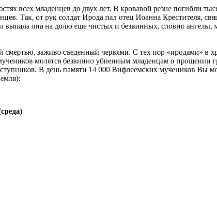
стях всех младенцев до двух лет. В кровавой резне погибли ты
нцев. Так, от рук солдат Ирода пал отец Иоанна Крестителя, св
 и выпала она на долю еще чистых и безвинных, словно ангелы,
 смертью, заживо съеденный червями. С тех пор «иродами» в хр
учеников молятся безвинно убиенным младенцам о прощении гре
аступников. В день памяти 14 000 Вифлеемских мучеников Вы мо
емля):
среда)