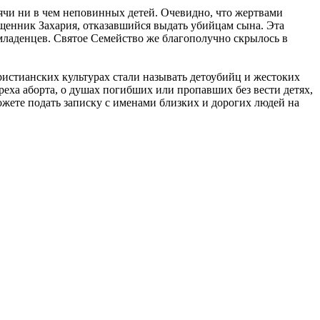
сячи ни в чем неповинных детей. Очевидно, что жертвами
ященник Захария, отказавшийся выдать убийцам сына. Эта
 младенцев. Святое Семейство же благополучно скрылось в
истианских культурах стали называть детоубийц и жестоких
ха аборта, о душах погибших или пропавших без вести детях,
жете подать записку с именами близких и дорогих людей на