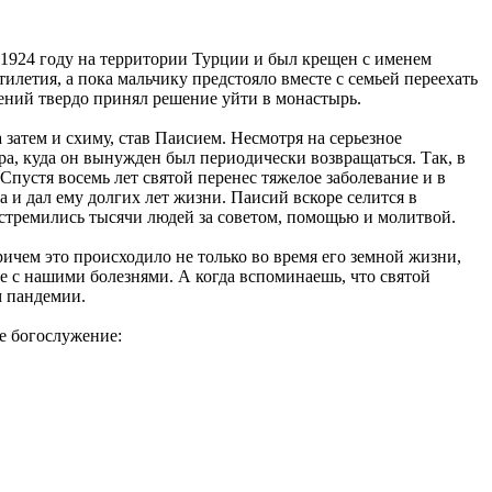
1924 году на территории Турции и был крещен с именем
летия, а пока мальчику предстояло вместе с семьей переехать
сений твердо принял решение уйти в монастырь.
затем и схиму, став Паисием. Несмотря на серьезное
а, куда он вынужден был периодически возвращаться. Так, в
пустя восемь лет святой перенес тяжелое заболевание и в
 и дал ему долгих лет жизни. Паисий вскоре селится в
 устремились тысячи людей за советом, помощью и молитвой.
ичем это происходило не только во время его земной жизни,
е с нашими болезнями. А когда вспоминаешь, что святой
м пандемии.
е богослужение: