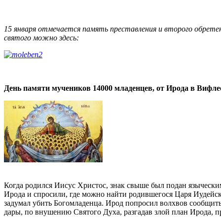
15 января отмечается память преставления и второго обретен
святого можно здесь:
День памяти мучеников 14000 младенцев, от Ирода в Вифле
Когда родился Иисус Христос, знак свыше был подан язычески
Ирода и спросили, где можно найти родившегося Царя Иудейско
задумал убить Богомладенца. Ирод попросил волхвов сообщить
дары, по внушению Святого Духа, разгадав злой план Ирода, 