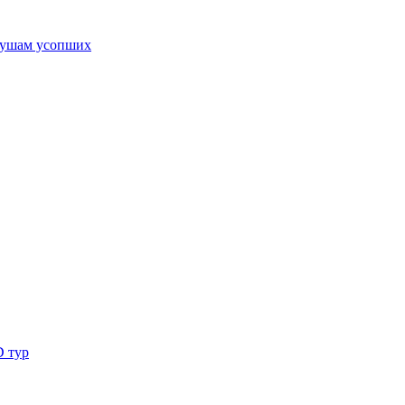
ушам усопших
D тур