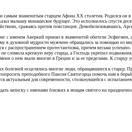
и самым знаменитым старцем Афона XX столетия. Родился он в 
зал малышу монашеское будущее. Это исполнилось спустя десяти
действиях, сражаясь против повстанцев. Демобилизовавшись, Ар
иг с именем Аверкий принял в знаменитой обители Эсфигмен, а 
му в духовной мудрости мужчине обращались за помощью из мир
 с распространением протестантизма, причем весьма успешно. С
 не сломила крепкую веру старца, а Господь укрепил подвижника
мени о нем знали многие в Греции и за ее пределами. К старцу
ых болезней исцелялись многие люди, обращавшиеся к старцу. Пр
 попросить преподобного Паисия Святогорца помочь нам в борьб
ится актуальным для современности, столкнувшейся с испытание
ать записку с именами близких к мощам святого на празднично