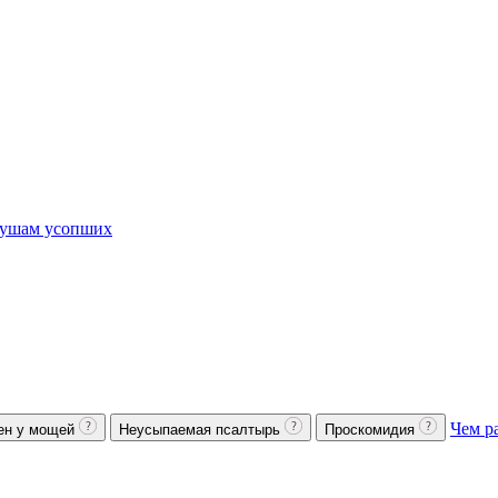
ушам усопших
Чем р
ен у мощей
Неусыпаемая псалтырь
Проскомидия