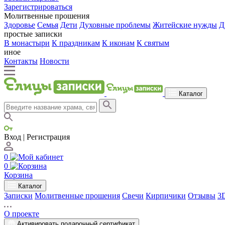
Зарегистрироваться
Молитвенные прошения
Здоровье
Семья
Дети
Духовные проблемы
Житейские нужды
Д
простые записки
В монастыри
К праздникам
К иконам
К святым
иное
Контакты
Новости
Каталог
Вход | Регистрация
0
0
Корзина
Каталог
Записки
Молитвенные прошения
Свечи
Кирпичики
Отзывы
3
О проекте
Активировать подарочный сертификат