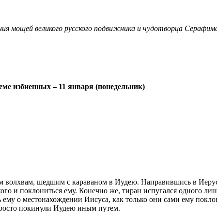
ия мощей великого русского подвижника и чудотворца Серафима
еме избиенных – 11 января (понедельник)
м волхвам, шедшим с караваном в Иудею. Направившись в Иерус
го и поклониться ему. Конечно же, тиран испугался одного лишь 
 ему о местонахождении Иисуса, как только они сами ему покло
просто покинули Иудею иным путем.