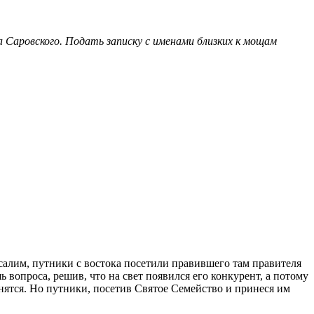
 Саровского. Подать записку с именами близких к мощам
алим, путники с востока посетили правившего там правителя
вопроса, решив, что на свет появился его конкурент, а потому
нятся. Но путники, посетив Святое Семейство и принеся им