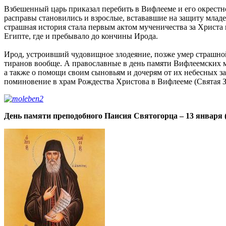
Взбешенный царь приказал перебить в Вифлееме и его окрестно
расправы становились и взрослые, встававшие на защиту младе
страшная история стала первым актом мученичества за Христа
Египте, где и пребывало до кончины Ирода.
Ирод, устроивший чудовищное злодеяние, позже умер страшной
тиранов вообще. А православные в день памяти Вифлеемских м
а также о помощи своим сыновьям и дочерям от их небесных з
поминовение в храм Рождества Христова в Вифлееме (Святая З
День памяти преподобного Паисия Святогорца – 13 января (