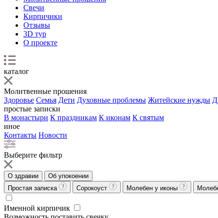
Свечи
Кирпичики
Отзывы
3D тур
О проекте
каталог
Молитвенные прошения
Здоровье
Семья
Дети
Духовные проблемы
Житейские нужды
Д
простые записки
В монастыри
К праздникам
К иконам
К святым
иное
Контакты
Новости
Выберите фильтр
О здравии
Об упокоении
Простая записка
Сорокоуст
Молебен у иконы
Молеб
Именной кирпичик
Возможность поставить свечку