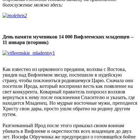
богослужение можно здесь:
День памяти мучеников 14 000 Вифлеемских младенцев –
11 января (вторник)
Как известно из церковного предания, волхвы с Востока,
увидев над Вифлеемом звезду, поспешили в иудейскую
страну, чтобы поклониться родившемуся Царю. Сначала они
посетили Ирода, который воспринял весть как появление на
свет конкурента. Коварный правитель попросил волхвов
вернуться к нему после поклонения Спасителю и указать, где
находится Младенец. Но мудрые восточные мужи, преподнеся
Христу свои дары, просто ушли обратно на родину другим
путем.
Разгневанный Ирод после этого приказал своим воинам
убивать в Вифлееме и окрестностях всех младенцев до двух
лет. Иосифа Обручника же предупредил о готовящейся бойне