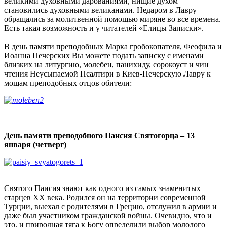
великими духовными дарованиями, нищие духом
становились духовными великанами. Недаром в Лавру
обращались за молитвенной помощью миряне во все времена.
Есть такая возможность и у читателей «Елицы Записки».
В день памяти преподобных Марка гробокопателя, Феофила и
Иоанна Печерских Вы можете подать записку с именами
близких на литургию, молебен, панихиду, сорокоуст и чин
чтения Неусыпаемой Псалтири в Киев-Печерскую Лавру к
мощам преподобных отцов обители:
День памяти преподобного Паисия Святогорца – 13
января (четверг)
Святого Паисия знают как одного из самых знаменитых
старцев XX века. Родился он на территории современной
Турции, выехал с родителями в Грецию, отслужил в армии и
даже был участником гражданской войны. Очевидно, что и
это, и природная тяга к Богу определили выбор молодого