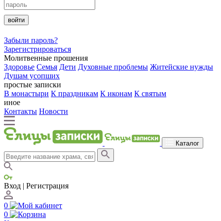
войти
Забыли пароль?
Зарегистрироваться
Молитвенные прошения
Здоровье
Семья
Дети
Духовные проблемы
Житейские нужды
Душам усопших
простые записки
В монастыри
К праздникам
К иконам
К святым
иное
Контакты
Новости
Каталог
Вход | Регистрация
0
0