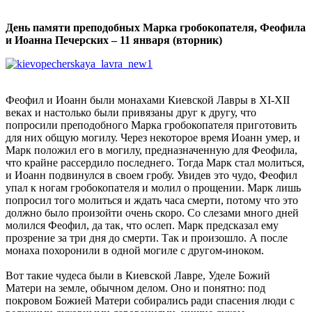
День памяти преподобных Марка гробокопателя, Феофила
и Иоанна Печерских – 11 января (вторник)
Феофил и Иоанн были монахами Киевской Лавры в XI-XII
веках и настолько были привязаны друг к другу, что
попросили преподобного Марка гробокопателя приготовить
для них общую могилу. Через некоторое время Иоанн умер, и
Марк положил его в могилу, предназначенную для Феофила,
что крайне рассердило последнего. Тогда Марк стал молиться,
и Иоанн подвинулся в своем гробу. Увидев это чудо, Феофил
упал к ногам гробокопателя и молил о прощении. Марк лишь
попросил того молиться и ждать часа смерти, потому что это
должно было произойти очень скоро. Со слезами много дней
молился Феофил, да так, что ослеп. Марк предсказал ему
прозрение за три дня до смерти. Так и произошло. А после
монаха похоронили в одной могиле с другом-иноком.
Вот такие чудеса были в Киевской Лавре, Уделе Божий
Матери на земле, обычном делом. Оно и понятно: под
покровом Божией Матери собирались ради спасения люди с