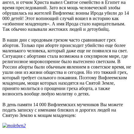
ангел, и отчим Христа вывел Святое семейство в Египет на
время преследований. Зато вся мощь человеческой злобы
обрушилась на жителей Вифлеема: воины Ирода убили до 14
000 детей! Этот вопиющий случай вошел в историю как
«избиение младенцев». А имя Ирода стало нарицательным.
Так обычно называли жестоких людей и детоубийц.
В наши дни с иродовым грехом часто сравнивают грех
абортов. Только при аборте происходит убийство еще более
маленького человека, который даже еще не появился на свет.
Ситуация с абортами стала возможна в секулярном мире, где
религиозное мировоззрение было вытеснено светским. В
России аборты были обычным явлением в советское время, не
ушли они из жизни общества и сегодня. Но это тяжкий грех,
который требует сильного покаяния. Поэтому Вифлеемским
младенцам, мощи которых находятся на Святой Земле,
принято молиться о прощении греха аборта, а также
возносить вообще любую молитву о детях.
В день памяти 14 000 Вифлеемских мучеников Вы можете
подать записку с именами близких и дорогих людей на
Святую Землю к мощам младенцев: