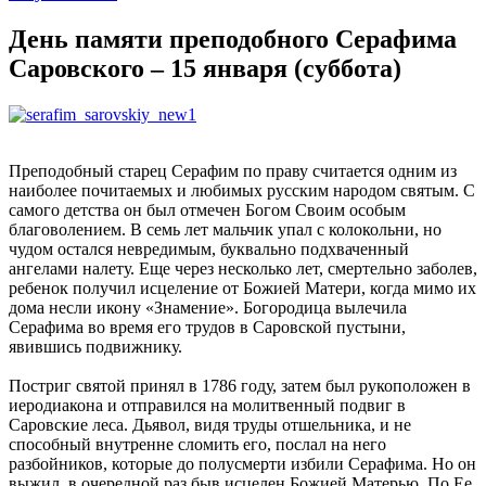
День памяти преподобного Серафима
Саровского – 15 января (суббота)
Преподобный старец Серафим по праву считается одним из
наиболее почитаемых и любимых русским народом святым. С
самого детства он был отмечен Богом Своим особым
благоволением. В семь лет мальчик упал с колокольни, но
чудом остался невредимым, буквально подхваченный
ангелами налету. Еще через несколько лет, смертельно заболев,
ребенок получил исцеление от Божией Матери, когда мимо их
дома несли икону «Знамение». Богородица вылечила
Серафима во время его трудов в Саровской пустыни,
явившись подвижнику.
Постриг святой принял в 1786 году, затем был рукоположен в
иеродиакона и отправился на молитвенный подвиг в
Саровские леса. Дьявол, видя труды отшельника, и не
способный внутренне сломить его, послал на него
разбойников, которые до полусмерти избили Серафима. Но он
выжил, в очередной раз быв исцелен Божией Матерью. По Ее