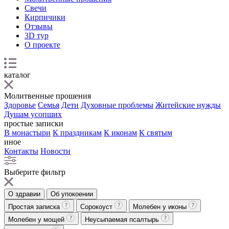
Свечи
Кирпичики
Отзывы
3D тур
О проекте
каталог
Молитвенные прошения
Здоровье
Семья
Дети
Духовные проблемы
Житейские нужды
Душам усопших
простые записки
В монастыри
К праздникам
К иконам
К святым
иное
Контакты
Новости
Выберите фильтр
О здравии
Об упокоении
Простая записка
Сорокоуст
Молебен у иконы
Молебен у мощей
Неусыпаемая псалтырь