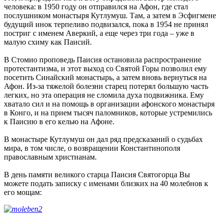
человека: в 1950 году он отправился на Афон, где стал
послушником монастыря Кутлумуш. Там, а затем в Эсфигмене
будущий инок терпеливо подвизался, пока в 1954 не принял
постриг с именем Аверкий, а еще через три года – уже в
малую схиму как Паисий.
В Стомио проповедь Паисия остановила распространение
протестантизма, и этот выход со Святой Горы позволил ему
посетить Синайский монастырь, а затем вновь вернуться на
Афон. Из-за тяжелой болезни старец потерял большую часть
легких, но эта операция не сломила духа подвижника. Ему
хватало сил и на помощь в организации афонского монастыря
в Конго, и на прием тысяч паломников, которые устремились
к Паисию в его келью на Афоне.
В монастыре Кутлумуш он дал ряд предсказаний о судьбах
мира, в том числе, о возвращении Константинополя
православным христианам.
В день памяти великого старца Паисия Святогорца Вы
можете подать записку с именами близких на 40 молебнов к
его мощам: