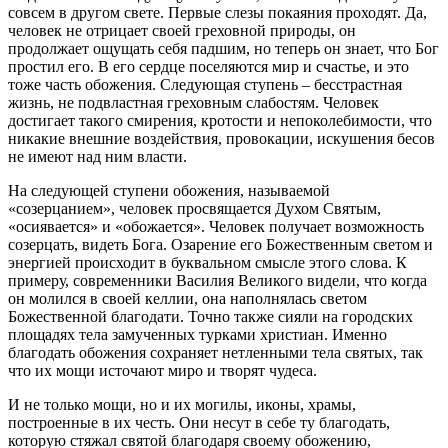
совсем в другом свете. Первые слезы покаяния проходят. Да,
человек
не отрицает своей греховной
природы
, он
продолжает ощущать себя падшим, но теперь он знает, что
Бог
простил его. В его сердце поселяются мир и счастье, и это
тоже часть обожения. Следующая ступень – бесстрастная
жизнь
, не подвластная греховным слабостям.
Человек
достигает такого смирения, кротости и непоколебимости, что
никакие внешние воздействия, провокации, искушения бесов
не имеют над ним власти.
На следующей ступени обожения, называемой
«созерцанием»,
человек
просвящается Духом Святым,
«осиявается» и «обожается».
Человек
получает возможность
созерцать, видеть
Бога
. Озарение его Божественным светом и
энергией происходит в буквальном
смысле
этого
слова
. К
примеру, современники Василия Великого видели, что когда
он молился в своей келлии, она наполнялась светом
Божественной благодати. Точно также сияли на городских
площадях тела замученных турками христиан. Именно
благодать обожения сохраняет нетленными тела святых, так
что их мощи источают миро и творят чудеса.
И не только мощи, но и их могилы, иконы, храмы,
построенные в их честь. Они несут в себе ту благодать,
которую стяжал святой благодаря своему обожению,