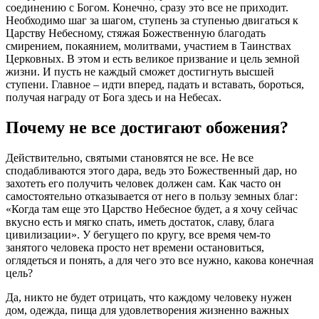
соединению с
Богом
. Конечно, сразу это все не приходит.
Необходимо шаг за шагом, ступень за ступенью двигаться к
Царству Небесному, стяжая Божественную благодать
смирением, покаянием, молитвами, участием в Таинствах
Церковных. В этом и есть великое призвание и цель земной
жизни
. И пусть не каждый сможет достигнуть высшей
ступени. Главное – идти вперед, падать и вставать, бороться,
получая награду от
Бога
здесь и на Небесах.
Почему не все достигают обожения?
Действительно, святыми становятся не все. Не все
сподабливаются этого дара, ведь это Божественный дар, но
захотеть его получить
человек
должен сам. Как часто он
самостоятельно отказывается от него в пользу земных благ:
«Когда там еще это Царство Небесное будет, а я хочу сейчас
вкусно есть и мягко спать, иметь достаток, славу, блага
цивилизации». У бегущего по кругу, все время чем-то
занятого
человека
просто нет времени остановиться,
оглядеться и понять, а для чего это все нужно, какова конечная
цель?
Да, никто не будет отрицать, что каждому
человеку
нужен
дом, одежда, пища для удовлетворения жизненно важных