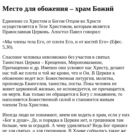
Место для обожения – храм
Божий
Единение
со
Христом
и
Богом
Отцом
во
Христе
осуществляется в Теле Христовом, которым является
Православная
Церковь
. Апостол Павел говорил:
«Мы члены тела Его, от плоти Его, и от костей Его» (Ефес.
5,30).
Спасение
человека
невозможно без участия в святых
Таинствах
Церкви
– Крещении, Миропомазании,
Причащении и др. Именно они усвояют нас
Христу
, делают
нас той же плоти и той же крови, что и Он. В
Церкви
к
обожению
ведет все: Божественная литургия, молитва,
проповедь Евангелия, таинства, посты. Пока
человек
не
живет церковной
жизнью
, не исповедуется, не причащается,
он мертв. Как только он обращается к
Богу
с покаянием, то
наполняется Божественной силой и становится живым
членом Тела Христова.
Иногда люди не понимают, зачем им ходить в храм, если у них
«
Бог
в душе». Де, и порядка в
Церкви
нет, и грешников там
больше, чем за оградой. А чему удивляться? Ведь
Бог
пришел
не для святых, а для грешников. В Храме собрались такие же