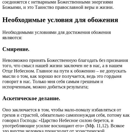
соединяется с нетварными Божественными энергиями
Божьими
, и это Таинство православной веры и
жизни
.
Необходимые условия для обожения
Необходимыми условиями для достижения обожения
являются:
Смирение.
Невозможно принять Божественную
благодать
без признания
того, что
смысл
нашей
жизни
заключен не в нас, а в нашем
Отце
Небесном. Главное на пути к обожению – не допускать
мысли о том, как хорошо все получается, ведь это гордыня
говорит в нас. Только мня себя самым грешным и
испорченным, можно добиться результата;
Аскетическое делание.
Оно заключается в том, чтобы мало-помалу избавляться от
грехов и страстей, обязательно самопонуждая себя, потому как
говорил Господь: «
Царство Небесное силою берется, и
употребляющие усилие восхищают его» (Мф. 11,12).
Всякое
зло внутри
человека
происходит от эгоистической