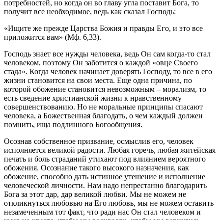
потребностей, но когда он во главу угла поставит
Бога
, то
получит все необходимое, ведь как сказал Господь:
«Ищите же прежде Царства
Божия
и правды Его, и это все
приложится вам» (Мф. 6,33).
Господь знает все нужды
человека
, ведь Он сам когда-то стал
человеком
, поэтому Он заботится о каждой «овце Своего
стада». Когда
человек
начинает доверять Господу, то все в его
жизни
становится на свои места. Еще одна причина, по
которой обожение становится невозможным – морализм, то
есть сведение христианской
жизни
к нравственному
совершенствованию. Но не моральные принципы спасают
человека
, а Божественная благодать, о чем каждый должен
помнить, ища подлинного Богообщения.
Осознав собственное призвание, осмыслив его,
человек
исполняется великой радости. Любая горечь, любая житейская
печать и боль страданий утихают под влиянием вероятного
обожения. Осознание такого высокого назначения, как
обожение, способно дать истинное утешение и исполнение
человеческой
личности. Нам надо непрестанно благодарить
Бога
за этот дар, дар великой любви. Мы не можем не
откликнуться любовью на Его любовь, мы не можем оставить
незамеченным тот факт, что ради нас Он стал
человеком
и