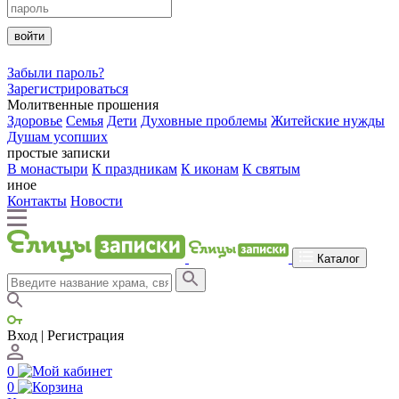
войти
Забыли пароль?
Зарегистрироваться
Молитвенные прошения
Здоровье
Семья
Дети
Духовные проблемы
Житейские нужды
Душам усопших
простые записки
В монастыри
К праздникам
К иконам
К святым
иное
Контакты
Новости
Каталог
Вход | Регистрация
0
0