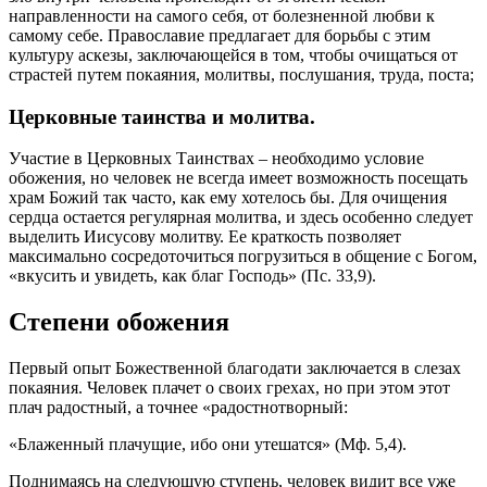
направленности на самого себя, от болезненной любви к
самому себе. Православие предлагает для борьбы с этим
культуру аскезы, заключающейся в том, чтобы очищаться от
страстей путем покаяния, молитвы, послушания, труда, поста;
Церковные таинства и молитва.
Участие в Церковных Таинствах – необходимо условие
обожения, но
человек
не всегда имеет возможность посещать
храм
Божий
так часто, как ему хотелось бы. Для очищения
сердца остается регулярная молитва, и здесь особенно следует
выделить Иисусову молитву. Ее краткость позволяет
максимально сосредоточиться погрузиться в общение с
Богом
,
«вкусить и увидеть, как благ Господь» (Пс. 33,9).
Степени обожения
Первый опыт Божественной
благодати
заключается в слезах
покаяния.
Человек
плачет о своих грехах, но при этом этот
плач радостный, а точнее «радостнотворный:
«Блаженный плачущие, ибо они утешатся» (Мф. 5,4).
Поднимаясь на следующую ступень,
человек
видит все уже