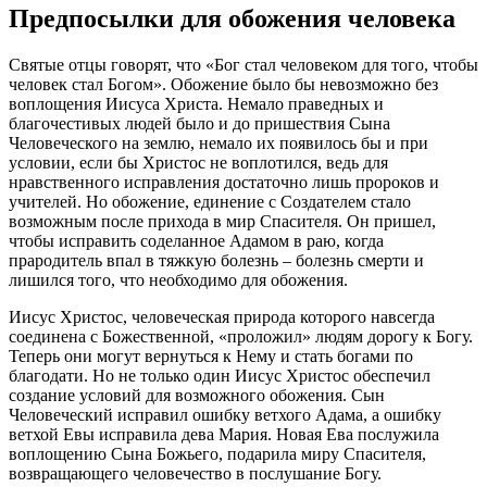
Предпосылки для обожения
человека
Святые
отцы
говорят, что «
Бог
стал
человеком
для того, чтобы
человек
стал
Богом
».
Обожение
было бы невозможно без
воплощения
Иисуса
Христа
. Немало праведных и
благочестивых людей было и до пришествия Сына
Человеческого
на землю, немало их появилось бы и при
условии, если бы
Христос
не воплотился, ведь для
нравственного исправления достаточно лишь пророков и
учителей. Но
обожение
,
единение
с Создателем стало
возможным после прихода в мир Спасителя. Он пришел,
чтобы исправить соделанное Адамом в раю, когда
прародитель впал в тяжкую болезнь – болезнь
смерти
и
лишился того, что необходимо для обожения.
Иисус
Христос
,
человеческая
природа
которого навсегда
соединена с Божественной, «проложил» людям дорогу к
Богу
.
Теперь они могут вернуться к Нему и стать
богами
по
благодати
. Но не только один Иисус
Христос
обеспечил
создание условий для возможного
обожения
. Сын
Человеческий
исправил ошибку ветхого Адама, а ошибку
ветхой Евы исправила дева Мария. Новая Ева послужила
воплощению
Сына
Божьего
, подарила миру Спасителя,
возвращающего человечество в послушание
Богу
.