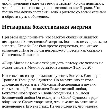
люди, имеющие такие же грехи и страсти, но они понимают,
что обновление и освящение невозможно вне
Церкви
. Что
только там можно составить Тело Христово со всеми членами
и обрести путь к обожению.
Нетварная божественная энергия
При этом надо понимать, что залогом обожения является
нетварность Божественной энергии.
Бог
– это не сущность, но
энергии. Если бы
Бог
был просто сущностью, то никакое
единение
с Ним было бы невозможно, потому как сказано в
Священном Писании:
«Лица Моего не можно тебе увидеть: потому что
человек
не
может увидеть Меня и остаться в живых» (Исх. 33,20).
Как известно из православного учения,
Бог
есть Единица в
Троице и Троица во Единстве. По выражению святого
Дионисия Ареопагита, Максима Исповедника и других
святых
отцов
,
Бог
исполнен Божественной любви,
Божественного эроса к Своим созданиям. По Своей
бесконечной любви Он исходит из Своей Сущности ради
общения со Своим творением, что находит выражение и
исполнение в Его энергиях. Из чего следует, что
человек