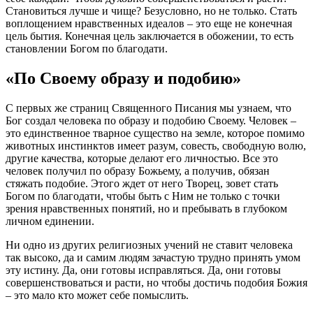
Становиться лучше и чище? Безусловно, но не только. Стать
воплощением
нравственных идеалов – это еще не конечная
цель бытия. Конечная цель заключается в
обожении
, то есть
становлении Богом по
благодати
.
«По Своему
образу
и подобию»
С первых же страниц Священного Писания мы узнаем, что
Бог
создал
человека
по
образу
и подобию Своему.
Человек
–
это единственное тварное существо на земле, которое помимо
животных инстинктов имеет разум, совесть, свободную волю,
другие качества, которые делают его личностью. Все это
человек
получил по
образу
Божьему
, а получив, обязан
стяжать подобие. Этого ждет от него Творец, зовет стать
Богом
по
благодати
, чтобы быть с Ним не только с точки
зрения нравственных понятий, но и пребывать в глубоком
личном
единении
.
Ни одно из других религиозных учений не ставит
человека
так высоко, да и самим людям зачастую трудно принять умом
эту истину. Да, они готовы исправляться. Да, они готовы
совершенствоваться и расти, но чтобы достичь подобия
Божия
– это мало кто может себе помыслить.