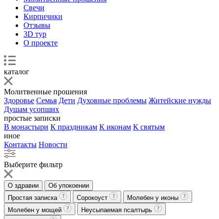
Свечи
Кирпичики
Отзывы
3D тур
О проекте
каталог
Молитвенные прошения
Здоровье
Семья
Дети
Духовные проблемы
Житейские нужды
Душам усопших
простые записки
В монастыри
К праздникам
К иконам
К святым
иное
Контакты
Новости
Выберите фильтр
О здравии
Об упокоении
Простая записка
Сорокоуст
Молебен у иконы
Молебен у мощей
Неусыпаемая псалтырь