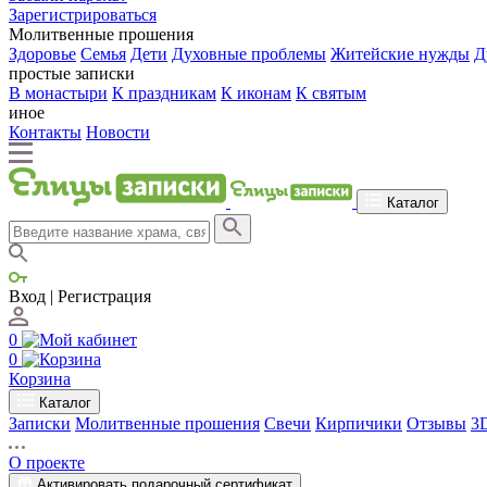
Зарегистрироваться
Молитвенные прошения
Здоровье
Семья
Дети
Духовные проблемы
Житейские нужды
Д
простые записки
В монастыри
К праздникам
К иконам
К святым
иное
Контакты
Новости
Каталог
Вход | Регистрация
0
0
Корзина
Каталог
Записки
Молитвенные прошения
Свечи
Кирпичики
Отзывы
3
О проекте
Активировать подарочный сертификат