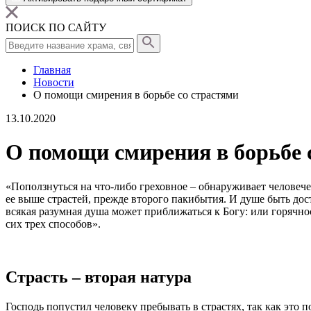
ПОИСК ПО САЙТУ
Главная
Новости
О помощи смирения в борьбе со страстями
13.10.2020
О помощи смирения в борьбе 
«
Поползнуться на что-либо греховное – обнаруживает человеч
ее выше страстей, прежде второго пакибытия. И
душе
быть дост
всякая разумная
душа
может приближаться к Богу: или горячнос
сих трех способов
».
Страсть – вторая натура
Господь попустил
человеку
пребывать в страстях, так как это п