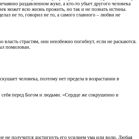
 нечаянно раздавленном жуке, а кто-то убьет другого
человека
век
может всю жизнь прожить, но так и не познать истины.
елал не то,
говорил
не то, а самого главного – любви не
о власть страстям, они неизбежно погибнут, если не раскаются.
был помилован.
 искушает
человека
, поэтому нет предела в возрастании в
и
себя перед
Богом
и людьми. «Сердце же сокрушенно и
ие
не получится достигнуть его усилием ума или воли. Любая