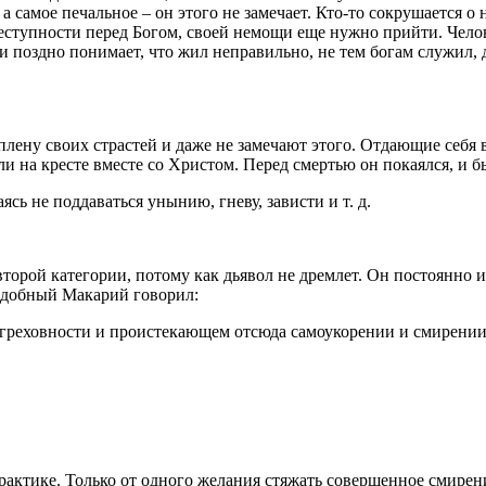
 а самое печальное – он этого не замечает. Кто-то сокрушается о
реступности перед
Богом
, своей
немощи
еще нужно прийти.
Чело
 поздно понимает, что жил неправильно, не тем
богам
служил, д
плену своих страстей и даже не замечают этого. Отдающие себя в
ли на кресте вместе со Христом. Перед смертью он покаялся, и 
сь не поддаваться унынию, гневу, зависти и т. д.
второй категории, потому как дьявол не дремлет. Он постоянно
подобный Макарий
говорил
:
й греховности и проистекающем отсюда самоукорении и
смирени
практике. Только от одного желания стяжать совершенное
смирен