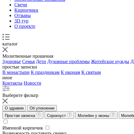
Свечи
Кирпичики
Отзывы
3D тур
О проекте
каталог
Молитвенные прошения
Здоровье
Семья
Дети
Духовные проблемы
Житейские нужды
Д
простые записки
В монастыри
К праздникам
К иконам
К святым
иное
Контакты
Новости
Выберите фильтр
О здравии
Об упокоении
Простая записка
Сорокоуст
Молебен у иконы
Молеб
Именной кирпичик
Возможность поставить свечку