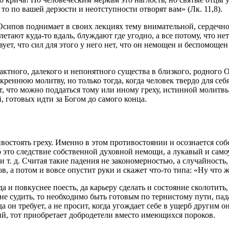
 то по вашей дерзости и неотступности отворят вам» (Лк. 11,8).
Осипов поднимает в своих лекциях тему внимательной, сердечн
летают куда-то вдаль, блуждают где угодно, а все потому, что не
вует, что сил для этого у него нет, что он
немощен
и беспомощен 
актного, далекого и непонятного существа в близкого, родного О
искреннюю
молитву
, но только тогда, когда человек твердо для с
т, что можно поддаться тому или иному
греху
, истинной
молитв
, готовых идти за
Богом
до самого конца.
ивостоять
греху
. Именно в этом противостоянии и осознается со
о это следствие собственной духовной
немощи
, а лукавый и само
и т. д. Считая такие
падения
не закономерностью, а случайность, 
ов
, а потом и вовсе опустит руки и скажет что-то типа: «Ну что ж
 да и повкуснее поесть, да карьеру сделать и состояние сколотить
не судить, то необходимо быть готовым по тернистому пути, пад
а он требует, а не просит, когда угождает себе в ущерб другим о
ий, тот приобретает
добродетели
вместо имеющихся пороков.