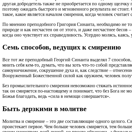
другая
добродетель
также не приобретается по одному щелчку п
поэтому ожидать быстрого и мгновенного результата не стоит. 
такое, какое является началом
смирения
, когда
человек
считает 
По мнению преподобного Григория Синаита, необходимо не толь
природе и как несчастен он от этого, и даже несчастнее бесов 
когда оно чувствует их справедливость. Усердно
молясь
, каясь,
Семь способов, ведущих к
смирению
Все тот же преподобный Георгий Синаита выделял 7 способов
мнить себя кем-то, думать, что вы хоть что-то собой представл
самоуничижение, сокрушение духа и, как следствие – отнесени
Вооруженный Божественной силой как оружием, человек получ
Без промыслительного смирения невозможно стяжать истинно
так он смиряется по-настоящему и понимает, что без
Бога
не мо
Божья
благодать
, ведь «сила в
немощи
совершается».
Быть дерзкими в
молитве
Молитва
и
смирение
– это две составляющие одного целого. 
проистекает первое. Чем больше человек смиряется, тем больш
своим существом, всей
душой
, не просто обращаясь, а букваль