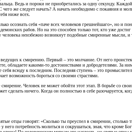
альца. Ведь и пороки не приобретались за одну секунду. Каждо
С чего же следует начать? А начать необходимо с покаяния и
мол
себя ниже всех.
ко осознать себя «паче всех человеков грешнейшаго», но и пон
– демонских рабов. Но на это способен только тот, кто уже дости
 у
человека
неизбежно возникнут подобные
смиренные
мысли, и 
, ведущих к
смирению
. Первый – это молчание. От него происте
яете, обладаете какими-то достоинствами и
добродетелями
. За н
е себя всюду к последним. Последняя ступень – это промыслите
ает возможность бороться со своими страстями.
е
смирение
.
Человек
не может обойти этот этап. В борьбе со сво
жет сделать ничего. Когда он полностью в себе разочаруется, ко
Святые отцы
говорят
: «Сколько ты преуспел в смирении, столько 
е у него потребность
молиться
и сокрушаться, зная, что кроме
Бог
но крича! По человеческим меркам это наглость, но святые отцы 