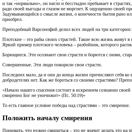
и так «нормально», он нагло и бесстыдно пребывает в страстях,
ради своей выгоды и глазом не моргнет. К ощущению своей п
Задумывающийся о смысле жизни, о конечности бытия рано или
приобрел.
Преподобный Варсонофий делил всех людей на три категории:
Плотские – это рабы своих страстей. Такие всю жизнь живут в 
Яркий пример плотского
человека
– разбойник, которого распя
Борющиеся. Эти осознают свои страсти и борются с ними, старая
Совершенные. Эти люди покорили свои страсти.
Последних мало, да и они до конца жизни причисляют себя ко 
добродетелях
нет. Как же бороться со своими страстями? Пре
«Начало нашего спасения состоит в искреннем сознании свое
смиренно
Бог
не уничижит» (Пс. 50:19)»
То есть главное условие победы над страстями – это
смирение
.
Положить началу
смирения
Понимать, что нужно смириться – это не значит делать это на 