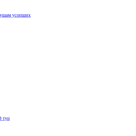
ушам усопших
D тур