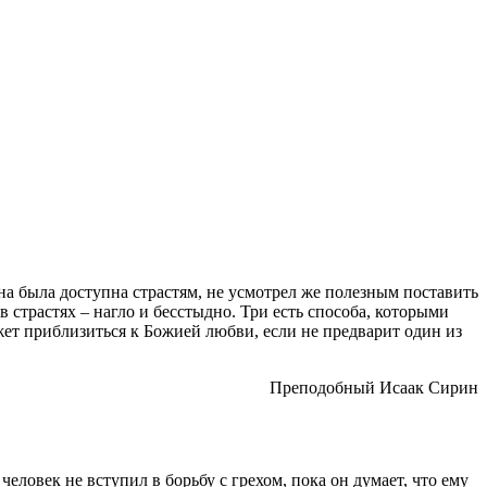
на была доступна страстям, не усмотрел же полезным поставить
 страстях – нагло и бесстыдно. Три есть способа, которыми
жет приблизиться к Божией любви, если не предварит один из
Преподобный Исаак Сирин
а человек не вступил в борьбу с
грехом
, пока он думает, что ему