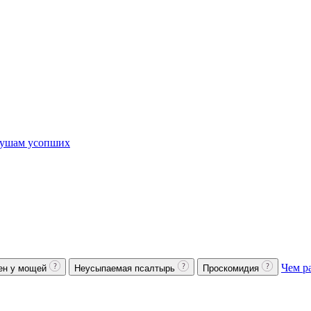
ушам усопших
Чем р
ен у мощей
Неусыпаемая псалтырь
Проскомидия