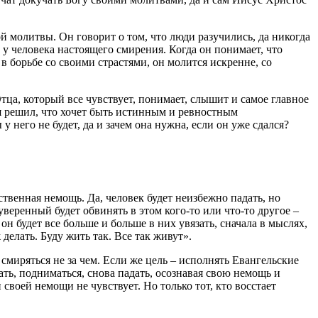
ой
молитвы
. Он
говорит
о том, что люди разучились, да никогда
т у человека настоящего смирения. Когда он понимает, что
в борьбе со своими страстями, он
молится
искренне, со
тца, который все чувствует, понимает, слышит и самое главное
ебя решил, что хочет быть истинным и ревностным
ы
у него не будет, да и зачем она нужна, если он уже сдался?
бственная
немощь
. Да, человек будет неизбежно падать, но
уверенный будет обвинять в этом кого-то или что-то другое –
он будет все больше и больше в них увязать, сначала в мыслях,
 делать. Буду жить так. Все так живут».
, смиряться не за чем. Если же цель – исполнять Евангельские
ать, подниматься, снова падать, осознавая свою немощь и
н своей немощи не чувствует. Но только тот, кто восстает