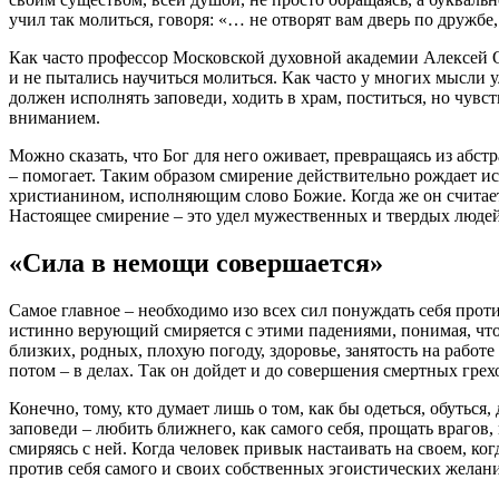
учил так
молиться
,
говоря
: «… не отворят вам дверь по дружбе,
Как часто профессор Московской духовной академии Алексей 
и не пытались научиться
молиться
. Как часто у многих мысли у
должен исполнять
заповеди
, ходить в храм, поститься, но чувст
вниманием.
Можно сказать, что
Бог
для него оживает, превращаясь из абстр
– помогает. Таким образом смирение действительно рождает 
христианином, исполняющим
слово
Божие. Когда же он считае
Настоящее смирение – это удел мужественных и твердых людей
«Сила в
немощи
совершается»
Самое главное – необходимо изо всех сил понуждать себя прот
истинно верующий смиряется с этими
падениями
, понимая, чт
близких, родных, плохую погоду, здоровье, занятость на работе 
потом – в делах. Так он дойдет и до совершения смертных
грех
Конечно, тому, кто думает лишь о том, как бы одеться, обуться,
заповеди
– любить ближнего, как самого себя, прощать врагов, 
смиряясь с ней. Когда человек привык настаивать на своем, когд
против себя самого и своих собственных эгоистических желан