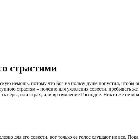
со страстями
ескую немощь, потому что Бог на пользу
душе
попустил, чтобы о
упною страстям – полезно для уязвления совести, пребывать же в
ть веры, или страх, или вразумление Господне. Никто же не мо
олезно для его совести, вот только ее голос слушают не все. Пок