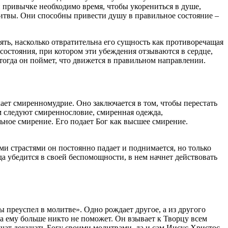
й привычке необходимо время, чтобы укорениться в
душе
,
итвы
. Они способны привести
душу
в правильное состояние –
ять, насколько отвратительна его сущность как противоречащая
г состояния, при котором эти убеждения отзываются в сердце,
тогда он поймет, что движется в правильном направлении.
кает смиренномудрие. Оно заключается в том, чтобы перестать
им следуют смиреннословие,
смиренная
одежда,
льное
смирение
. Его подает
Бог
как высшее смирение.
ими страстями он постоянно падает и поднимается, но только
гда убедится в своей беспомощности, в нем начнет действовать
ты преуспел в
молитве
». Одно рождает другое, а из другого
а
ему больше никто не поможет. Он взывает к Творцу всем
учат докучать
Богу
своими
молитвами
, да и сам Иисус Христос