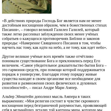
«В действиях природы Господь Бог является нам не менее
достойным восхищения образом, чем в божественных стихах
Писания», – говорил великий Галилео Галилей, который
также легко рассеивал заблуждения своих менее учёных
собратьев о кажущихся противоречиях Библии и законов
природы: «Намерение Священного Писания в том, чтобы
научить нас тому, как идти на небо, а не тому, как идет небо».
Другие великие учёные всех времён также отчётливо
понимали существование Бога и преклонялись перед Его
величием. «Самое убедительное доказательство бытия Бога –
это гармония средств, при помощи которой поддерживается
порядок в универсуме, благодаря этому порядку живые
существа находят в своем организме все необходимое для
развития и размножения своих физических и духовных
способностей», – писал Андре Мари Ампер.
Альбер Эйнштейн дополнил мысль Ампера в таких
выражениях: «Моя религия состоит в чувстве скромного
восхищения перед безграничной разумностью, проявляющей
себя в мельчайших деталях той картины мира, которую мы