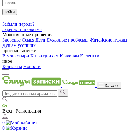
войти
Забыли пароль?
Зарегистрироваться
Молитвенные прошения
Здоровье
Семья
Дети
Духовные проблемы
Житейские нужды
Душам усопших
простые записки
В монастыри
К праздникам
К иконам
К святым
иное
Контакты
Новости
Каталог
Вход | Регистрация
0
0