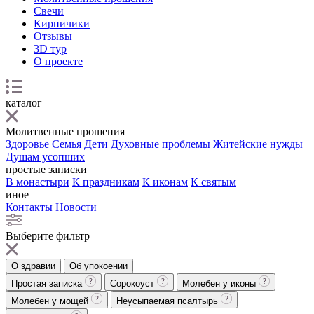
Свечи
Кирпичики
Отзывы
3D тур
О проекте
каталог
Молитвенные прошения
Здоровье
Семья
Дети
Духовные проблемы
Житейские нужды
Душам усопших
простые записки
В монастыри
К праздникам
К иконам
К святым
иное
Контакты
Новости
Выберите фильтр
О здравии
Об упокоении
Простая записка
Сорокоуст
Молебен у иконы
Молебен у мощей
Неусыпаемая псалтырь