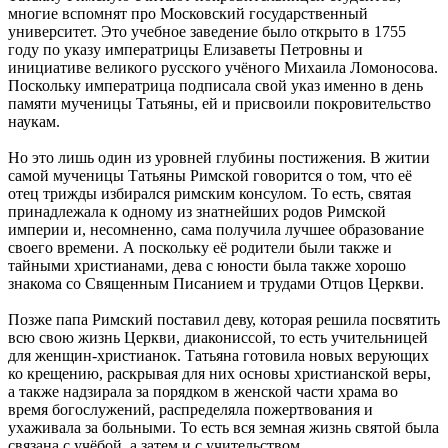
многие вспомнят про Московский государственный
университет. Это учебное заведение было открыто в 1755
году по указу императрицы Елизаветы Петровны и
инициативе великого русского учёного Михаила Ломоносова.
Поскольку императрица подписала свой указ именно в день
памяти мученицы Татьяны, ей и присвоили покровительство
наукам.
Но это лишь один из уровней глубины постижения. В житии
самой мученицы Татьяны Римской говорится о том, что её
отец трижды избирался римским консулом. То есть, святая
принадлежала к одному из знатнейших родов Римской
империи и, несомненно, сама получила лучшее образование
своего времени. А поскольку её родители были также и
тайными христианами, дева с юности была также хорошо
знакома со Священным Писанием и трудами Отцов Церкви.
Позже папа Римский поставил деву, которая решила посвятить
всю свою жизнь Церкви, диакониссой, то есть учительницей
для женщин-христианок. Татьяна готовила новых верующих
ко крещению, раскрывая для них основы христианской веры,
а также надзирала за порядком в женской части храма во
время богослужений, распределяла пожертвования и
ухаживала за больными. То есть вся земная жизнь святой была
связана с учёбой, а затем и с учительством.