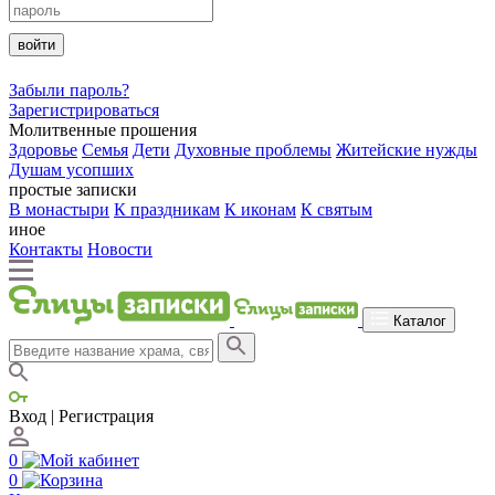
войти
Забыли пароль?
Зарегистрироваться
Молитвенные прошения
Здоровье
Семья
Дети
Духовные проблемы
Житейские нужды
Душам усопших
простые записки
В монастыри
К праздникам
К иконам
К святым
иное
Контакты
Новости
Каталог
Вход | Регистрация
0
0