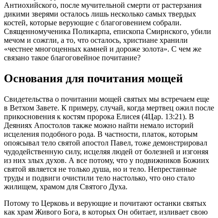
Антиохийского, после мучительной смерти от растерзания
дикими зверями осталось лишь несколько самых твердых
костей, которые верующие с благоговением собрали.
Священномученика Поликарпа, епископа Смирнского, убили
мечом и сожгли, а то, что осталось, христиане хранили
«честнее многоценных камней и дороже золота». С чем же
связано такое благоговейное
почитание
?
Основания для
почитания
мощей
Свидетельства о
почитании
мощей
святых
мы встречаем еще
в Ветхом Завете. К примеру, случай, когда мертвец ожил после
прикосновения к костям пророка Елисея (4Цар. 13:21). В
Деяниях Апостолов также можно найти немало историй
исцеления подобного рода. В частности, платок, которым
опоясывал тело
святой
апостол Павел, тоже демонстрировал
чудодейственную силу, исцеляя людей от болезней и изгоняя
из них злых духов. А все потому, что у подвижников Божиих
святой
является не только душа, но и тело. Непрестанные
труды и подвиги очистили тело настолько, что оно стало
жилищем, храмом для
Святого
Духа.
Потому то
Церковь
и верующие и почитают останки
святых
как храм Живого Бога, в которых Он обитает, изливает свою