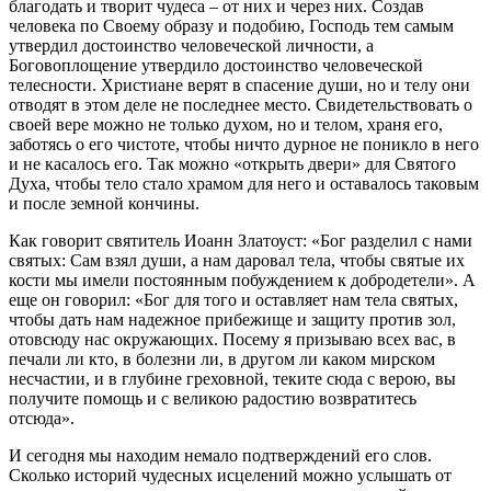
благодать и творит чудеса – от них и через них. Создав
человека
по Своему образу и подобию, Господь тем самым
утвердил достоинство человеческой личности, а
Боговоплощение утвердило достоинство человеческой
телесности. Христиане верят в спасение души, но и телу они
отводят в этом деле не последнее место. Свидетельствовать о
своей вере можно не только духом, но и телом, храня его,
заботясь о его чистоте, чтобы ничто дурное не поникло в него
и не касалось его. Так можно «открыть двери» для
Святого
Духа, чтобы тело стало храмом для него и оставалось таковым
и после земной кончины.
Как говорит святитель Иоанн Златоуст: «
Бог разделил с нами
святых
: Сам взял души, а нам даровал тела, чтобы
святые
их
кости мы имели постоянным побуждением к добродетели
». А
еще он говорил: «
Бог для того и оставляет нам тела
святых
,
чтобы дать нам надежное прибежище и защиту против зол,
отовсюду нас окружающих. Посему я призываю всех вас, в
печали ли кто, в болезни ли, в другом ли каком мирском
несчастии, и в глубине греховной, теките сюда с верою, вы
получите помощь и с великою радостию возвратитесь
отсюда
».
И сегодня мы находим немало подтверждений его слов.
Сколько историй чудесных исцелений можно услышать от