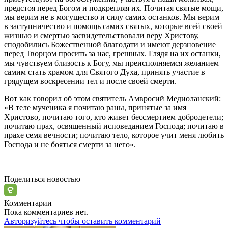
предстоя перед Богом и подкрепляя их. Почитая
святые
мощи
,
мы верим не в могущество и силу самих останков. Мы верим
в заступничество и помощь самих
святых
, которые всей своей
жизнью
и смертью засвидетельствовали веру Христову,
сподобились Божественной благодати и имеют дерзновение
перед Творцом просить за нас, грешных. Глядя на их останки,
мы чувствуем близость к Богу, мы преисполняемся желанием
самим стать храмом для
Святого
Духа, принять участие в
грядущем воскресении тел и после своей смерти.
Вот как говорил об этом святитель Амвросий Медиоланский:
«
В теле мученика я почитаю раны, принятые за имя
Христово, почитаю того, кто живет бессмертием добродетели;
почитаю прах, освященный исповеданием Господа; почитаю в
прахе семя вечности; почитаю тело, которое учит меня любить
Господа и не бояться смерти за него
».
Поделиться новостью
Комментарии
Пока комментариев нет.
Авторизуйтесь чтобы оставить комментарий