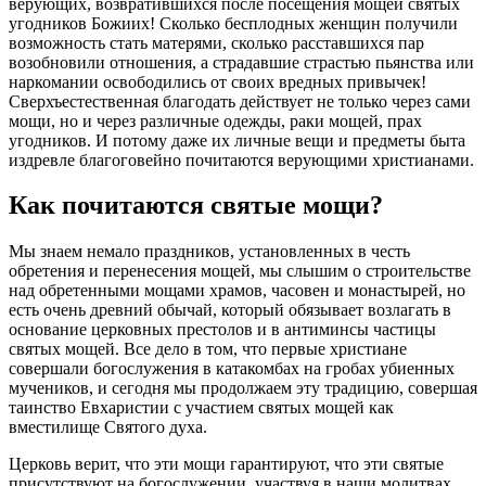
верующих, возвратившихся после посещения
мощей
святых
угодников Божиих! Сколько бесплодных женщин получили
возможность стать матерями, сколько расставшихся пар
возобновили отношения, а страдавшие страстью пьянства или
наркомании освободились от своих вредных привычек!
Сверхъестественная благодать действует не только через сами
мощи
, но и через различные одежды, раки
мощей
, прах
угодников. И потому даже их личные вещи и предметы быта
издревле благоговейно почитаются верующими христианами.
Как почитаются
святые
мощи
?
Мы знаем немало праздников, установленных в честь
обретения и перенесения
мощей
, мы слышим о строительстве
над обретенными
мощами
храмов, часовен и монастырей, но
есть очень древний обычай, который обязывает возлагать в
основание церковных престолов и в антиминсы частицы
святых
мощей
. Все дело в том, что первые христиане
совершали богослужения в катакомбах на гробах убиенных
мучеников, и сегодня мы продолжаем эту традицию, совершая
таинство Евхаристии с участием
святых
мощей
как
вместилище
Святого
духа.
Церковь
верит, что эти
мощи
гарантируют, что эти
святые
присутствуют на богослужении, участвуя в наши молитвах,