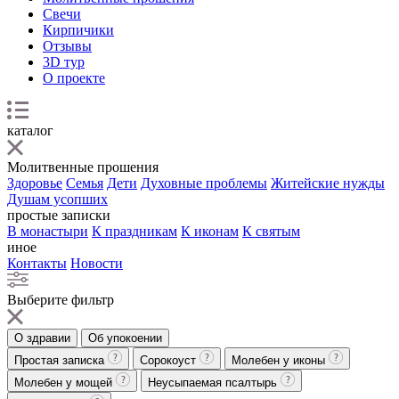
Свечи
Кирпичики
Отзывы
3D тур
О проекте
каталог
Молитвенные прошения
Здоровье
Семья
Дети
Духовные проблемы
Житейские нужды
Душам усопших
простые записки
В монастыри
К праздникам
К иконам
К святым
иное
Контакты
Новости
Выберите фильтр
О здравии
Об упокоении
Простая записка
Сорокоуст
Молебен у иконы
Молебен у мощей
Неусыпаемая псалтырь