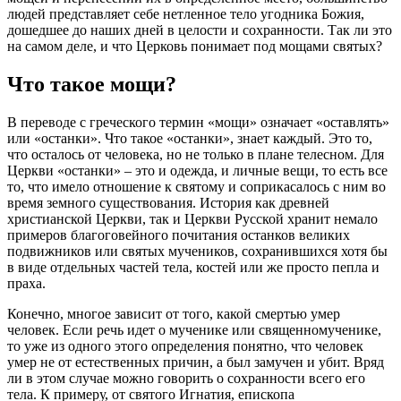
людей представляет себе нетленное тело угодника Божия,
дошедшее до наших дней в целости и сохранности. Так ли это
на самом деле, и что
Церковь
понимает под
мощами
святых
?
Что такое
мощи
?
В переводе с греческого термин «
мощи
» означает «оставлять»
или «останки». Что такое «останки», знает каждый. Это то,
что осталось от
человека
, но не только в плане телесном. Для
Церкви
«останки» – это и одежда, и личные вещи, то есть все
то, что имело отношение к
святому
и соприкасалось с ним во
время земного существования. История как древней
христианской
Церкви
, так и
Церкви
Русской хранит немало
примеров благоговейного
почитания
останков великих
подвижников или
святых
мучеников, сохранившихся хотя бы
в виде отдельных частей тела, костей или же просто пепла и
праха.
Конечно, многое зависит от того, какой смертью умер
человек
. Если речь идет о мученике или священномученике,
то уже из одного этого определения понятно, что
человек
умер не от естественных причин, а был замучен и убит. Вряд
ли в этом случае можно говорить о сохранности всего его
тела. К примеру, от
святого
Игнатия, епископа