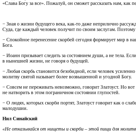
«Слава Богу за все». Пожалуй, он сможет рассказать нам, как 
− Зная о жизни будущего века, как-то даже неприлично рассужд
Суда, где каждый человек получит по своим заслугам. Поэтому
− Спокойное перенесение скорбей сегодня формирует мир в наш
Бога.
− Иоанн призывает следить за состоянием души, а не тела. Есл
в нынешней жизни, не говоря о будущей.
− Любая скорбь становится безобидной, если человек усиленно 
молитву святой называет более возвышенной и угодной Богу.
− Совсем не переживать невозможно, говорит Златоуст. Но вот 
не натворить в этом пограничном состоянии глупостей.
− О людях, которых скорби портят, Златоуст говорит как о слаб
малодушии.
Нил Синайский
«Не отказывайся от нищеты и скорби – этой пищи для молит