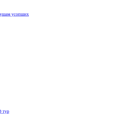
ушам усопших
D тур