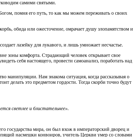
руководим самими святыми.
огом, помня его путь, то как мы можем переживать о своих
скорбь, обида или ожесточение, омрачает душу злопамятством и
создает лазейку для лукавого, и лишь умножает несчастье.
 вне зоны комфорта. Страдающий человек открывает свое
увидеть себя настоящего, провести самоанализ, поработать над
тво манипуляции. Нам знакома ситуация, когда рассказывая о
оит делать это предметом гордости. Тогда скорби точно будут
ается светлее и блистательнее».
о государства мира, он был вхож в императорский дворец и
рпящий насмешки конвоиров, учитель Церкви умер со словами