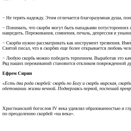
− Не терять надежду. Этим отличается благоразумная душа, пон
− Понимать, что скорби могут быть нападками потусторонних с
навредить. Переживания, сомнения, печаль, депрессия и уныни
− Скорби нужно рассматривать как инструмент трезвения. Име
Святой писал, что в скорбях еще более открывается любовь чел
− Любую скорбь можно победить терпением. Выработав это каче
Ряд наших переживаний становится откликом поврежденной душ
Ефрем Сирин
«Есть два рода скорбей: скорбь по Богу и скорбь мирская, скор
обетовании жизни вечной. Подвергаясь первой, поспешай прев
Христианский богослов IV века удивлял образованностью и г
по преодолению скорбей «на века».