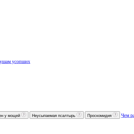
ушам усопших
Чем р
ен у мощей
Неусыпаемая псалтырь
Проскомидия