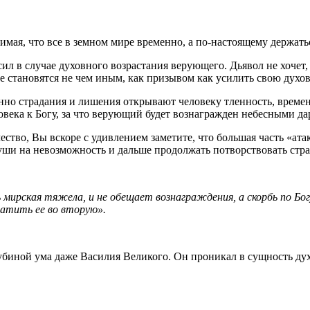
имая, что все в земном мире временно, а по-настоящему держать
ил в случае духовного возрастания верующего. Дьявол не хочет,
е становятся не чем иным, как призывом как усилить свою духо
нно страдания и лишения открывают человеку тленность, времен
овека к Богу, за что верующий будет вознагражден небесными да
ство, Вы вскоре с удивлением заметите, что большая часть «ата
и на невозможность и дальше продолжать потворствовать страстя
бь мирская тяжела, и не обещает вознаграждения, а скорбь по Бо
ратить ее во вторую».
лубиной ума даже Василия Великого. Он проникал в сущность д