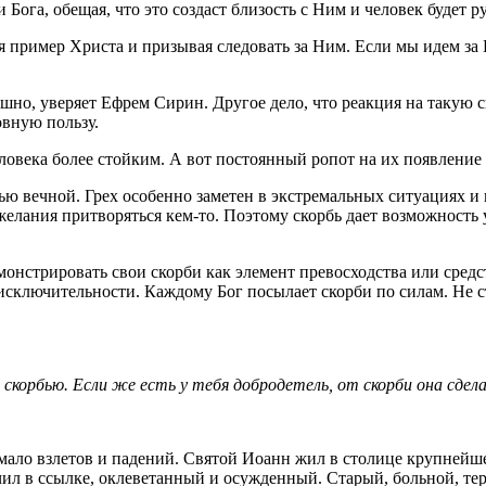
 Бога, обещая, что это создаст близость с Ним и человек будет 
пример Христа и призывая следовать за Ним. Если мы идем за Б
ашно, уверяет Ефрем Сирин. Другое дело, что реакция на такую 
овную пользу.
еловека более стойким. А вот постоянный ропот на их появление 
ью вечной. Грех особенно заметен в экстремальных ситуациях и
 желания притворяться кем-то. Поэтому скорбь дает возможность 
онстрировать свои скорби как элемент превосходства или средс
исключительности. Каждому Бог посылает скорби по силам. Не ст
 скорбью. Если же есть у тебя добродетель, от скорби она сдел
ло взлетов и падений. Святой Иоанн жил в столице крупнейшег
ил в ссылке, оклеветанный и осужденный. Старый, больной, те