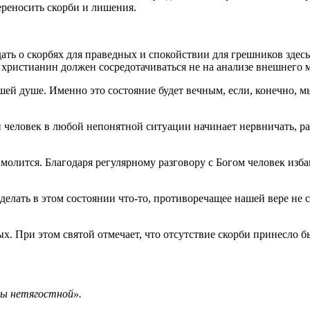
переносить скорби и лишения.
ать о скорбях для праведных и спокойствии для грешников здесь
 христианин должен сосредотачиваться не на анализе внешнего м
ей душе. Именно это состояние будет вечным, если, конечно, мы
и человек в любой непонятной ситуации начинает нервничать, раз
молится. Благодаря регулярному разговору с Богом человек изба
делать в этом состоянии что-то, противоречащее нашей вере не 
ых. При этом святой отмечает, что отсутствие скорби принесло б
вы нетягостной».