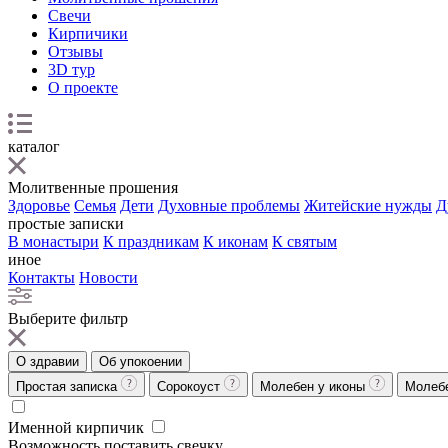
Свечи
Кирпичики
Отзывы
3D тур
О проекте
каталог
Молитвенные прошения
Здоровье
Семья
Дети
Духовные проблемы
Житейские нужды
Д
простые записки
В монастыри
К праздникам
К иконам
К святым
иное
Контакты
Новости
Выберите фильтр
О здравии
Об упокоении
Простая записка
Сорокоуст
Молебен у иконы
Молеб
Именной кирпичик
Возможность поставить свечку