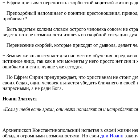
− Ефрем призывал переносить скорби этой короткой жизни ради
− Преподобный напоминает о понятии крестоношения, приводя 
проблемах?
− Быть задетым колким словом острого человека совсем не стр
ведет к потере возможности извлечь из скорбной ситуации дух
− Перенесение скорбей, которые приходят от дьявола, делает ч
− Земная жизнь выступает для нас местом обучения перед жизн
истинное лицо, так как в эти моменты у него просто нет сил и
ошибками и стать лучше уже сегодня.
− Но Ефрем Сирин предупреждает, что христианам не стоит дем
своих бедах, один человек пытается убедить ближнего в своей 
напрасными, а не ради Бога.
Иоанн Златоуст
«Если у тебя есть грехи, они легко попаляются и истребляются
Архиепископ Константинопольский испытал в своей жизни нема
обладал огромными возможностями. Но свои
дни Иоанн
законч