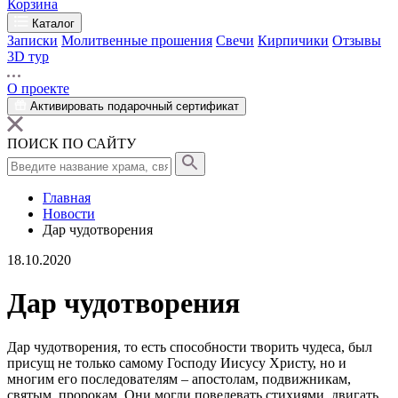
Корзина
Каталог
Записки
Молитвенные прошения
Свечи
Кирпичики
Отзывы
3D тур
О проекте
Активировать подарочный сертификат
ПОИСК ПО САЙТУ
Главная
Новости
Дар чудотворения
18.10.2020
Дар чудотворения
Дар
чудотворения
, то есть способности творить чудеса, был
присущ не только самому Господу
Иисусу
Христу, но и
многим его последователям – апостолам, подвижникам,
святым,
пророкам
. Они могли повелевать стихиями, двигать