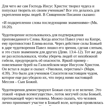
Для чего же сам Господь
Иисус
Христос творил чудеса и
попускал творить их своим ученикам? Все это делалось для
укрепления
веры
людей. В Священном Писании сказано:
«И подкреплении
слова
последующими знамениями» (Мк.
16:20).
Чудотворение
использовалось для подтверждения
проповеданного
Слова
. Когда апостол Павел учил на Кипре,
ему противостоял Елима-волхв. Через действие силы
Божьей
в
даре
чудотворения
Павел лишил его зрения, сделав слепым,
и это стало знамением для других (Деян. 13:4–12). Тот же
дар
не раз использовался, чтобы уберечь людей от неизбежной
гибели, предупредить об опасности. Яркий пример –
повелевание бурей на Галилейском море
Иисусом
Христом.
Он встал в лодке и сказал: «Умолкни, перестань!» (Марк.
4:39). Это было для учеников Спасителя настоящим
чудом
,
которое еще раз убедило их, что перед ними настоящий
Мессия – Сын
Божий
.
Чудотворения демонстрируют
Божью
силу и ее величие. Это
этакий «взрыв всемогущества», поток могучей силы
Божьей
,
протекающей через
человека
. Можно сказать, что
человек
лично принимает участие в
Божьей
воле, которая проявлялась