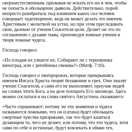
сверхъестественным, призывая не искать его ни в чем, чтобы
не попасть в обольщение дьявола. Действительно, порой
непросто разобраться, под влиянием каких сил
человек
совершает чудотворение, ведь он может делать это именем
Христовым с молитвой на устах, но при этом преследовать
свои, далекие от учения Спасителя цели. Делает он это по
соглашению с духами тьмы, проповедуя ложные учения и
творя ложные чудеса.
Господь говорил:
«По плодам их узнаете их. Собирают ли с терновника
виноград, или с репейника смоквы?» (Матф. 7:16).
Господь говорил о лжепророках, которые прикрываясь
именем
Иисуса
Христа творят беззаконие и грех. Они хвалят
учение Спасителя, а сами его не выполняют, приучая людей
на
словах
чтить
Бога
, а на деле попирать Его заповеди. Здесь
можно сослаться и на
слова
святого Августина, сказавшего:
«Часто спрашивают: потому ли эти знамения и чудеса
называются ложными, что он (сатана) будет обольщать
смертные чувства призраками, так что будет казаться
делающим то, чего не делает, или потому, что эти чудеса, хотя
сами по себе и истинные, будут вовлекать в обман тех,