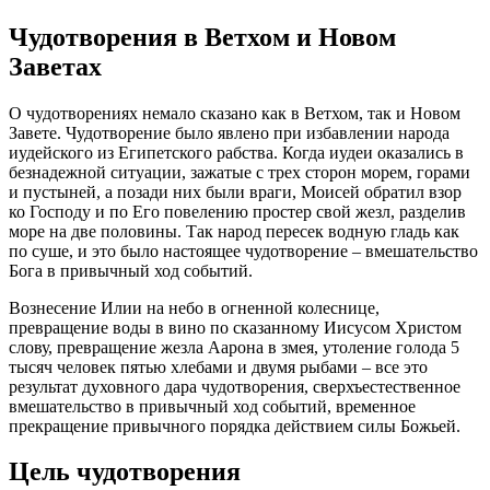
Чудотворения в Ветхом и Новом
Заветах
О
чудотворениях
немало сказано как в Ветхом, так и Новом
Завете.
Чудотворение
было явлено при избавлении народа
иудейского из Египетского рабства. Когда иудеи оказались в
безнадежной ситуации, зажатые с трех сторон морем, горами
и пустыней, а позади них были враги,
Моисей
обратил взор
ко Господу и по Его повелению простер свой жезл, разделив
море на две половины. Так народ пересек водную гладь как
по суше, и это было настоящее
чудотворение
– вмешательство
Бога
в привычный ход событий.
Вознесение Илии на небо в огненной колеснице,
превращение воды в вино по сказанному
Иисусом
Христом
слову
, превращение жезла Аарона в змея, утоление голода 5
тысяч
человек
пятью хлебами и двумя рыбами – все это
результат духовного
дара
чудотворения
, сверхъестественное
вмешательство в привычный ход событий, временное
прекращение привычного порядка действием силы
Божьей
.
Цель чудотворения