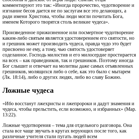
комментируют это так: «Иногда пророчество, чудотворение и
изгнание бесов дается не по заслугам все это делающих, а
ради имени Христова, чтобы люди могли почитать
Бога
,
именем Которого творятся столь великие чудеса».
Произведенное прижизненное или посмертное чудотворение
каким-либо святым является удостоверением его святости, но
и грешник может производить чудеса, правда
чудо
это будет
присвоено не ему, а тому, чью святость удостоверяет
соделанное. Господь милостив и его милосердие простирается
на всех – как праведников, так и грешников. Поэтому иногда
Бог
слышит и отвечает на молитвы даже самых отъявленных
грешников, молящихся либо о себе, как это было с мытарем
(Лк. 18:14), либо о других людях, либо во славу
Божию
.
Ложные чудеса
«Ибо восстанут лжехристы и лжепророки и дадут знамения и
чудеса, чтобы прельстить, если возможно, и избранных» (Мар.
13:22).
Ложные чудотворения – тема для отдельного разговора. Она
стала все чаще звучать в кругах верующих после того, как
различные учителя стали пугать людей всем