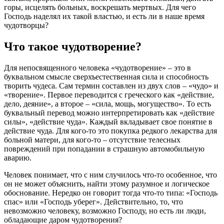
горы, исцелять больных, воскрешать мертвых. Для чего
Господь наделял их такой
властью
, и есть ли в наше время
чудотворцы?
Что такое
чудотворение
?
Для непосвященного
человека
«
чудотворение
» – это в
буквальном смысле сверхъестественная сила и способность
творить чудеса. Сам термин составлен из двух
слов
– «
чудо
» и
«творение». Первое переводится с греческого как «действие,
дело, деяние», а второе – «сила, мощь, могущество». То есть
буквальный перевод можно интерпретировать как «действие
силы», «действие
чуда
». Каждый вкладывает свое понятие в
действие
чуда
. Для кого-то это покупка редкого лекарства для
больной матери, для кого-то – отсутствие телесных
повреждений при попадании в страшную автомобильную
аварию.
Человек
понимает, что с ним случилось что-то особенное, что
он не может объяснить, найти этому разумное и логическое
обоснование. Нередко он говорит тогда что-то типа: «Господь
спас» или «Господь уберег». Действительно, то, что
невозможно
человеку
, возможно Господу, но есть ли люди,
обладающие
даром
чудотворения
?