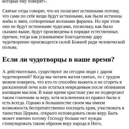
которые ему поверят».
Святые отцы говорят, что их полагают истинными потому,
что сами по себе вещи будут истинными, как были истинны
жабы и змеи, сотворенные волхвами фараона. Но при этом
они не будут истинными чудесами, поскольку, как было
сказано выше, будут произведены в порядке естественных
причин, тогда как усваиваемое благодатному
дару
чудотворение производится силой
Божией
ради человеческой
пользы.
Если ли чудотворцы в наше время?
А действительно, существуют ли сегодня люди с
даром
чудотворений? Когда мы читаем жития святых, то с трудом
можем поверить, что кто-то способен выжить и не сгореть в
раскаленной печи или остаться невредимым после обливания
кипящим маслом. В наше время христиан уже не подвергают
таким гонениям за
веру
, хотя исключения из правил были и
есть всегда. Однако в большинстве своем мы имеем
возможность беспрепятственно посещать храм, участвовать в
таинствах Церкви, открыто исповедовать свою веру. Быть
может именно потому Господу больше нет нужды
стимулировать таким образом веру народа в Него.