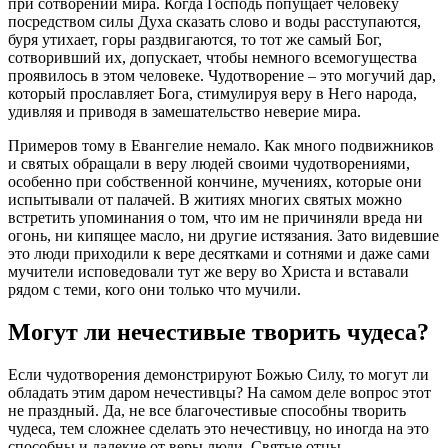
при сотворении мира. Когда Господь попущает
человеку
посредством силы Духа сказать
слово
и воды расступаются,
буря утихает, горы раздвигаются, то тот же самый
Бог
,
сотворивший их, допускает, чтобы немного всемогущества
проявилось в этом
человеке
. Чудотворение – это могучий
дар
,
который прославляет
Бога
, стимулируя
веру
в Него народа,
удивляя и приводя в замешательство неверие мира.
Примеров тому в Евангелие немало. Как много подвижников
и святых обращали в
веру
людей своими чудотворениями,
особенно при собственной кончине, мучениях, которые они
испытывали от палачей. В житиях многих святых можно
встретить упоминания о том, что им не причиняли вреда ни
огонь, ни кипящее масло, ни другие истязания. Зато видевшие
это люди приходили к
вере
десятками и сотнями и даже сами
мучители исповедовали тут же
веру
во Христа и вставали
рядом с теми, кого они только что мучили.
Могут ли нечестивые творить чудеса?
Если чудотворения демонстрируют
Божью
Силу, то могут ли
обладать этим
даром
нечестивцы? На самом деле вопрос этот
не праздный. Да, не все благочестивые способны творить
чудеса, тем сложнее сделать это нечестивцу, но иногда на это
способны и далекие от
веры
люди. Святые отцы