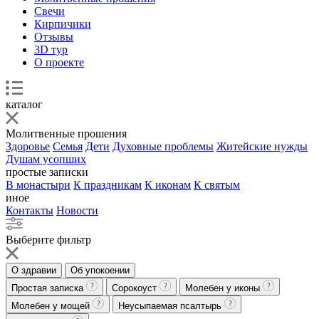
Свечи
Кирпичики
Отзывы
3D тур
О проекте
каталог
Молитвенные прошения
Здоровье
Семья
Дети
Духовные проблемы
Житейские нужды
Душам усопших
простые записки
В монастыри
К праздникам
К иконам
К святым
иное
Контакты
Новости
Выберите фильтр
О здравии
Об упокоении
Простая записка
Сорокоуст
Молебен у иконы
Молебен у мощей
Неусыпаемая псалтырь