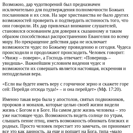
Возможно,
дар
чудотворений был предназначен
исключительно для подтверждения полномочности
Божьих
посланников и их
слов
. На заре христианства не было других
возможностей проверить и подтвердить истинность того, что
они говорили. Их
дар
привлекал внимание слушателей,
становился основанием для доверия к сказанному и таким
образом способствовал распространению Евангелия по всему
миру. Но прекращение действия
дара
не исключает
возможности чудес по
Божьему
провидению и сегодня. Чудеса
происходили и продолжают происходить.
Человек
говорит:
«Увижу – поверю», а Господь отвечает: «Поверищь –
увидишь». Важнейшим условием видения чудес и
возможности их совершать является настоящая, искренняя и
неподдельная вера.
«Если вы будете иметь веру с горчичное зерно и скажете горе
сей: Перейди отсюда туда!» – и она перейдет» (Мф. 17:20).
Именно такая вера была у апостолов, святых подвижников,
пророков
и монахов, которые целью своей жизни видели
жизнь с
Богом
и в
Боге
. На самом деле жизнь
человека
– это
уже настоящее
чудо
. Возможность видеть солнце по утрам,
слышать пение птиц, иметь возможность обнимать близких и
родных. Просто
человек
перестает это замечать, он принимает
все это как данность, да еще и ропщет на
Бога
, типа «мало