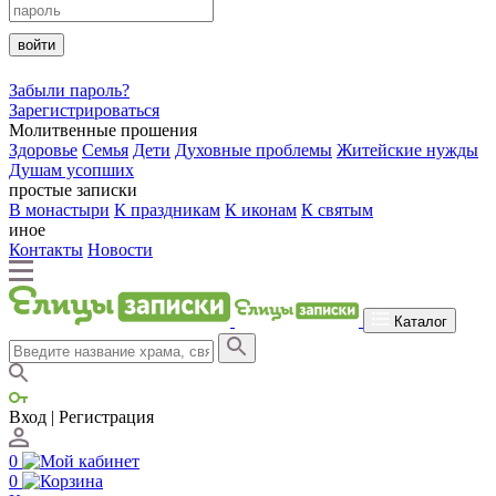
войти
Забыли пароль?
Зарегистрироваться
Молитвенные прошения
Здоровье
Семья
Дети
Духовные проблемы
Житейские нужды
Душам усопших
простые записки
В монастыри
К праздникам
К иконам
К святым
иное
Контакты
Новости
Каталог
Вход | Регистрация
0
0