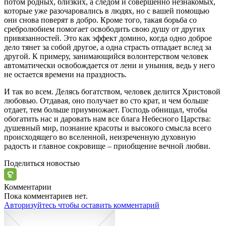
потом родных, близких, а следом и совершенно незнакомых,
которые уже разочаровались в
людях
, но с вашей помощью
они снова поверят в добро. Кроме того, такая борьба со
сребролюбием помогает освободить свою
душу
от других
привязанностей. Это как эффект домино, когда одно доброе
дело тянет за собой другое, а одна страсть отпадает вслед за
другой. К примеру, занимающийся волонтерством
человек
автоматически освобождается от лени и уныния, ведь у него
не остается времени на праздность.
И так во всем. Делясь богатством,
человек
делится Христовой
любовью.
Отдавая
, оно получает во сто крат, и чем больше
отдает, тем больше приумножает. Господь обнищал, чтобы
обогатить нас и даровать нам все блага Небесного Царства:
душевный мир, познание красоты и высокого смысла всего
происходящего во вселенной, неизреченную духовную
радость и главное сокровище – приобщение вечной любви.
Поделиться новостью
Комментарии
Пока комментариев нет.
Авторизуйтесь чтобы оставить комментарий