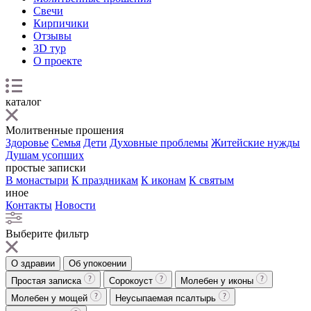
Свечи
Кирпичики
Отзывы
3D тур
О проекте
каталог
Молитвенные прошения
Здоровье
Семья
Дети
Духовные проблемы
Житейские нужды
Душам усопших
простые записки
В монастыри
К праздникам
К иконам
К святым
иное
Контакты
Новости
Выберите фильтр
О здравии
Об упокоении
Простая записка
Сорокоуст
Молебен у иконы
Молебен у мощей
Неусыпаемая псалтырь