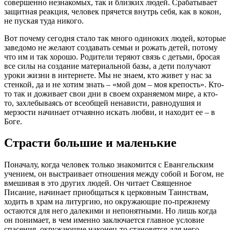
совершенно незнакомых, так и близких
людей
. Срабатывает
защитная реакция,
человек
прячется внутрь себя, как в кокон,
не пуская туда никого.
Вот почему сегодня стало так много одиноких
людей
, которые
заведомо не желают создавать семьи и рожать детей, потому
что им и так хорошо. Родители теряют связь с детьми, бросая
все силы на создание материальной базы, а дети получают
уроки жизни в интернете. Мы не знаем, кто живет у нас за
стенкой, да и не хотим знать – «мой дом – моя крепость». Кто-
то так и доживает свои дни в своем охраняемом мире, а кто-
то, захлебываясь от всеобщей ненависти, равнодушия и
мерзости начинает отчаянно искать любви, и находит ее – в
Боге.
Страсти большие и маленькие
Поначалу, когда
человек
только знакомится с Евангельским
учением, он выстраивает отношения между собой и Богом, не
вмешивая в это других
людей
. Он читает Священное
Писание, начинает приобщаться к церковным Таинствам,
ходить в храм на литургию, но окружающие по-прежнему
остаются для него далекими и непонятными. Но лишь когда
он понимает, в чем именно заключается главное условие
спасения, окружающие наконец-то становятся для него