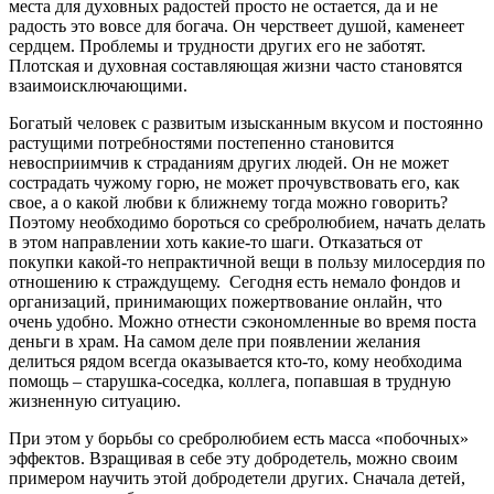
места для духовных радостей просто не остается, да и не
радость это вовсе для богача. Он черствеет
душой
, каменеет
сердцем. Проблемы и трудности других его не заботят.
Плотская и духовная составляющая жизни часто становятся
взаимоисключающими.
Богатый
человек
с развитым изысканным вкусом и постоянно
растущими потребностями постепенно становится
невосприимчив к страданиям других
людей
. Он не может
сострадать чужому горю, не может прочувствовать его, как
свое, а о какой любви к ближнему тогда можно говорить?
Поэтому необходимо бороться со сребролюбием, начать делать
в этом направлении хоть какие-то шаги. Отказаться от
покупки какой-то непрактичной вещи в пользу милосердия по
отношению к страждущему. Сегодня есть немало фондов и
организаций, принимающих пожертвование онлайн, что
очень удобно. Можно отнести сэкономленные во время поста
деньги в храм. На самом деле при появлении желания
делиться рядом всегда оказывается кто-то, кому необходима
помощь – старушка-соседка, коллега, попавшая в трудную
жизненную ситуацию.
При этом у борьбы со сребролюбием есть масса «побочных»
эффектов. Взращивая в себе эту добродетель, можно своим
примером научить этой добродетели других. Сначала детей,