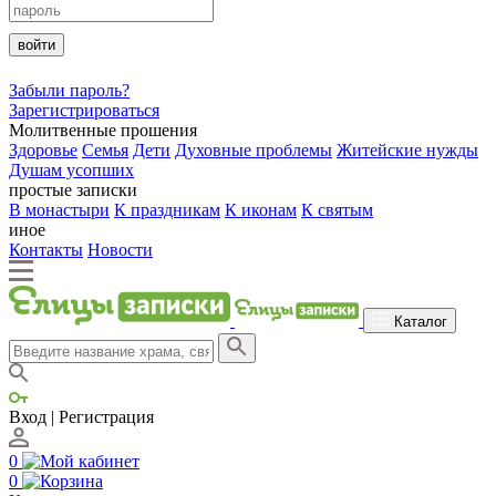
войти
Забыли пароль?
Зарегистрироваться
Молитвенные прошения
Здоровье
Семья
Дети
Духовные проблемы
Житейские нужды
Душам усопших
простые записки
В монастыри
К праздникам
К иконам
К святым
иное
Контакты
Новости
Каталог
Вход | Регистрация
0
0