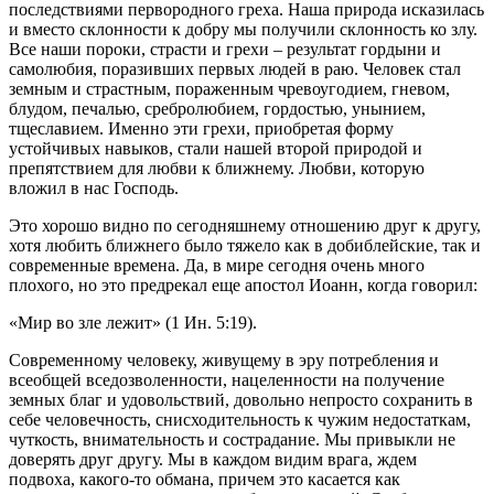
последствиями первородного
греха
. Наша природа исказилась
и вместо склонности к добру мы получили склонность ко злу.
Все наши пороки, страсти и
грехи
– результат гордыни и
самолюбия, поразивших первых
людей
в раю.
Человек
стал
земным и страстным, пораженным чревоугодием, гневом,
блудом, печалью, сребролюбием, гордостью, унынием,
тщеславием. Именно эти
грехи
, приобретая форму
устойчивых навыков, стали нашей второй природой и
препятствием для любви к ближнему. Любви, которую
вложил в нас Господь.
Это хорошо видно по сегодняшнему отношению друг к другу,
хотя любить ближнего было тяжело как в добиблейские, так и
современные времена. Да, в мире сегодня очень много
плохого, но это предрекал еще апостол Иоанн, когда говорил:
«Мир во зле лежит» (1 Ин. 5:19).
Современному
человеку
, живущему в эру потребления и
всеобщей вседозволенности, нацеленности на получение
земных благ и удовольствий, довольно непросто сохранить в
себе человечность, снисходительность к чужим недостаткам,
чуткость, внимательность и сострадание. Мы привыкли не
доверять друг другу. Мы в каждом видим врага, ждем
подвоха, какого-то обмана, причем это касается как