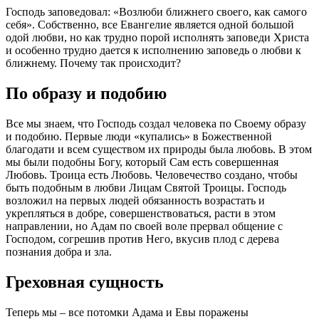
Господь заповедовал: «Возлюби ближнего своего, как самого
себя». Собственно, все Евангелие является одной большой
одой любви, но как трудно порой исполнять заповеди Христа
и особенно трудно дается к исполнению заповедь о любви к
ближнему. Почему так происходит?
По образу и подобию
Все мы знаем, что Господь создал
человека
по Своему образу
и подобию. Первые
люди
«купались» в Божественной
благодати и всем существом их природы была любовь. В этом
мы были подобны Богу, который Сам есть совершенная
Любовь. Троица есть Любовь. Человечество создано, чтобы
быть подобным в любви Лицам Святой Троицы. Господь
возложил на первых
людей
обязанность возрастать и
укрепляться в добре, совершенствоваться, расти в этом
направлении, но Адам по своей воле прервал общение с
Господом, согрешив против Него, вкусив плод с дерева
познания добра и зла.
Греховная сущность
Теперь мы – все потомки Адама и Евы поражены