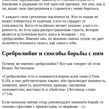
близкими и родными по той простой причине, что они, как и
он, видят свои прегрешения и стараются с ними бороться.
У каждого свои греховные наклонности. Кто-то никак не
может избавиться от курения, а кто-то страдает от
гневливости. Кого-то особенно мучает уныние, а кого-то –
ревность, но есть одна распространенная страсть, которая
является источником всего злого в
человеке
– это
сребролюбие. Именно она, по мнению святых отцов, не дает
полюбить ближнего своего, как самого себя.
Сребролюбие и способы борьбы с ним
Почему же именно сребролюбие? Вот как говорит об этом
Иоанн Лествичник:
«Сребролюбие есть и называется корень всем злым (1Тим.
6,10), и оно действительно таково, ибо производит ненависть,
хищения, зависть, разлучения, вражды, смущения,
злопамятство, жестокость и убийства» (Лествица, слово
17:14).
Если монахам святые отцы рекомендуют начинать борьбу со
своими страстями с чревоугодия, то мирянам – со