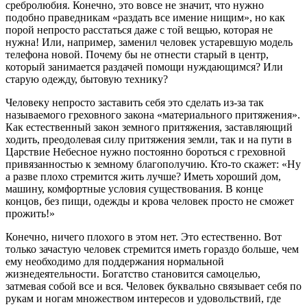
сребролюбия. Конечно, это вовсе не значит, что нужно
подобно праведникам «раздать все имение нищим», но как
порой непросто расстаться даже с той вещью, которая не
нужна! Или, например, заменил
человек
устаревшую модель
телефона новой. Почему бы не отнести старый в центр,
который занимается раздачей помощи нуждающимся? Или
старую одежду, бытовую технику?
Человеку
непросто заставить себя это сделать из-за так
называемого греховного закона «материального притяжения».
Как естественный закон земного притяжения, заставляющий
ходить, преодолевая силу притяжения земли, так и на пути в
Царствие Небесное нужно постоянно бороться с греховной
привязанностью к земному благополучию. Кто-то скажет: «Ну
а разве плохо стремится жить лучше? Иметь хороший дом,
машину, комфортные условия существования. В конце
концов, без пищи, одежды и крова
человек
просто не сможет
прожить!»
Конечно, ничего плохого в этом нет. Это естественно. Вот
только зачастую
человек
стремится иметь гораздо больше, чем
ему необходимо для поддержания нормальной
жизнедеятельности. Богатство становится самоцелью,
затмевая собой все и вся.
Человек
буквально связывает себя по
рукам и ногам множеством интересов и удовольствий, где