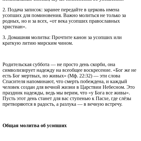
2. Подача записок: заранее передайте в церковь имена
усопших для поминовения. Важно молиться не только за
родных, но и за всех, «от века усопших православных
христиан».
3. Домашняя молитва: Прочтите канон за усопших или
краткую литию мирским чином.
Родительская суббота — не просто день скорби, она
символизирует надежду на всеобщее воскресение. «Бог же не
есть Бог мертвых, но живых» (Мф. 22:32) — эти слова
Спасителя напоминают, что смерть побеждена, и каждый
человек создан для вечной жизни в Царствии Небесном. Это
праздник надежды, ведь мы верим, что «у Бога все живы».
Пусть этот день станет для вас ступенью к Пасхе, где слёзы
претворяются в радость, а разлука — в вечную встречу.
Общая молитва об усопших