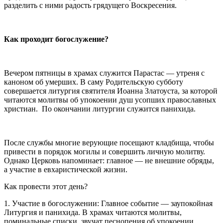
разделить с ними радость грядущего Воскресения.
Как проходит богослужение?
Вечером пятницы в храмах служится Парастас — утреня с
каноном об умерших. В саму Родительскую субботу
совершается литургия святителя Иоанна Златоуста, за которой
читаются молитвы об упокоении душ усопших православных
христиан. По окончании литургии служится панихида.
После службы многие верующие посещают кладбища, чтобы
привести в порядок могилы и совершить личную молитву.
Однако Церковь напоминает: главное — не внешние обряды,
а участие в евхаристической жизни.
Как провести этот день?
1. Участие в богослужении: Главное событие — заупокойная
Литургия и панихида. В храмах читаются молитвы,
поминальные списки, звучат песнопения об упокоении.