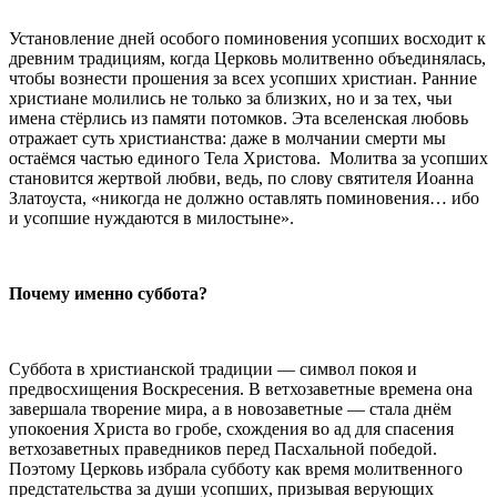
Установление дней особого поминовения усопших восходит к
древним традициям, когда Церковь молитвенно объединялась,
чтобы вознести прошения за всех усопших христиан. Ранние
христиане молились не только за близких, но и за тех, чьи
имена стёрлись из памяти потомков. Эта вселенская любовь
отражает суть христианства: даже в молчании смерти мы
остаёмся частью единого Тела Христова. Молитва за усопших
становится жертвой любви, ведь, по слову святителя Иоанна
Златоуста, «никогда не должно оставлять поминовения… ибо
и усопшие нуждаются в милостыне».
Почему именно суббота?
Суббота в христианской традиции — символ покоя и
предвосхищения Воскресения. В ветхозаветные времена она
завершала творение мира, а в новозаветные — стала днём
упокоения Христа во гробе, схождения во ад для спасения
ветхозаветных праведников перед Пасхальной победой.
Поэтому Церковь избрала субботу как время молитвенного
предстательства за души усопших, призывая верующих