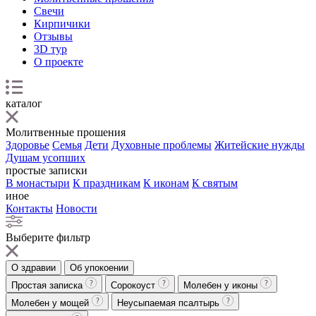
Свечи
Кирпичики
Отзывы
3D тур
О проекте
каталог
Молитвенные прошения
Здоровье
Семья
Дети
Духовные проблемы
Житейские нужды
Душам усопших
простые записки
В монастыри
К праздникам
К иконам
К святым
иное
Контакты
Новости
Выберите фильтр
О здравии
Об упокоении
Простая записка
Сорокоуст
Молебен у иконы
Молебен у мощей
Неусыпаемая псалтырь