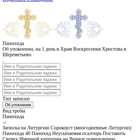
Панихида
Об упокоении, на 1 день в Храм Воскресения Христова в
Шереметьево
.
Тип записки
Об упокоении
Вид требы
Панихида
Записка на Литургию
Сорокоуст (многодневные Литургии)
Панихида
40 Панихид
Неусыпаемая псалтирь
Поставить
Свечку
Именной кирпичик на Вечное поминовение