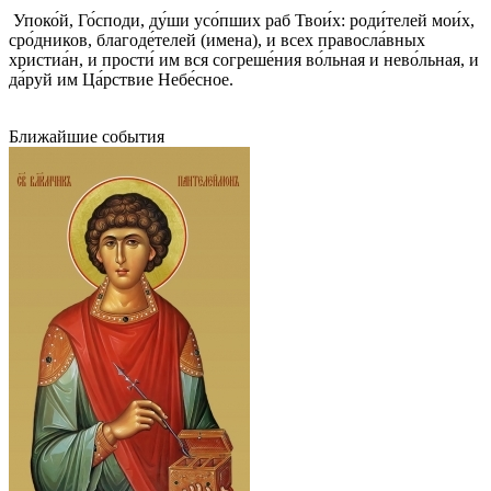
Упоко́й, Го́споди, ду́ши усо́пших раб Твои́х: роди́телей мои́х,
сро́дников, благоде́телей (имена), и всех правосла́вных
христиа́н, и прости́ им вся согреше́ния во́льная и нево́льная, и
да́руй им Ца́рствие Небе́сное.
Ближайшие события