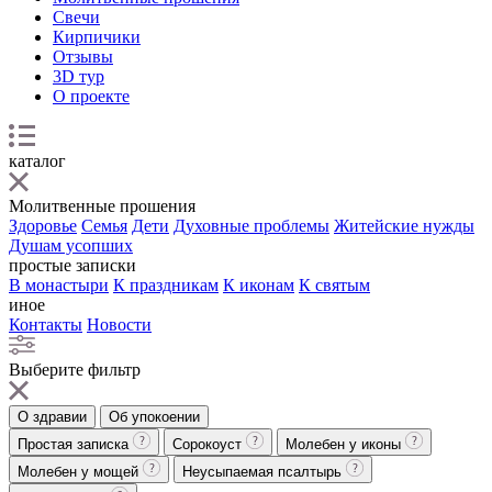
Свечи
Кирпичики
Отзывы
3D тур
О проекте
каталог
Молитвенные прошения
Здоровье
Семья
Дети
Духовные проблемы
Житейские нужды
Душам усопших
простые записки
В монастыри
К праздникам
К иконам
К святым
иное
Контакты
Новости
Выберите фильтр
О здравии
Об упокоении
Простая записка
Сорокоуст
Молебен у иконы
Молебен у мощей
Неусыпаемая псалтырь