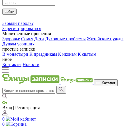
войти
Забыли пароль?
Зарегистрироваться
Молитвенные прошения
Здоровье
Семья
Дети
Духовные проблемы
Житейские нужды
Душам усопших
простые записки
В монастыри
К праздникам
К иконам
К святым
иное
Контакты
Новости
Каталог
Вход | Регистрация
0
0