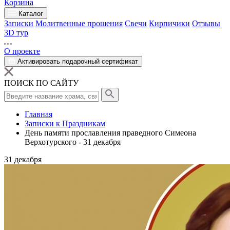
Корзина
Каталог
Записки
Молитвенные прошения
Свечи
Кирпичики
Отзывы
3D тур
О проекте
Активировать подарочный сертификат
ПОИСК ПО САЙТУ
Главная
Записки к Праздникам
День памяти прославления праведного Симеона
Верхотурского - 31 декабря
31
декабря