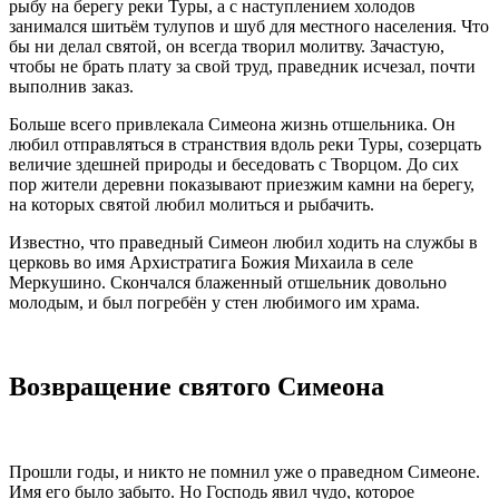
рыбу на берегу реки Туры, а с наступлением холодов
занимался шитьём тулупов и шуб для местного населения. Что
бы ни делал святой, он всегда творил молитву. Зачастую,
чтобы не брать плату за свой труд, праведник исчезал, почти
выполнив заказ.
Больше всего привлекала Симеона жизнь отшельника. Он
любил отправляться в странствия вдоль реки Туры, созерцать
величие здешней природы и беседовать с Творцом. До сих
пор жители деревни показывают приезжим камни на берегу,
на которых святой любил молиться и рыбачить.
Известно, что праведный Симеон любил ходить на службы в
церковь во имя Архистратига Божия Михаила в селе
Меркушино. Скончался блаженный отшельник довольно
молодым, и был погребён у стен любимого им храма.
Возвращение святого Симеона
Прошли годы, и никто не помнил уже о праведном Симеоне.
Имя его было забыто. Но Господь явил чудо, которое