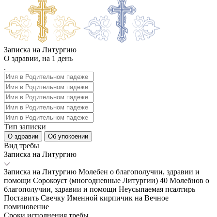
Записка на Литургию
О здравии, на 1 день
.
Тип записки
О здравии
Об упокоении
Вид требы
Записка на Литургию
Записка на Литургию
Молебен о благополучии, здравии и
помощи
Сорокоуст (многодневные Литургии)
40 Молебнов о
благополучии, здравии и помощи
Неусыпаемая псалтирь
Поставить Свечку
Именной кирпичик на Вечное
поминовение
Сроки исполнения требы