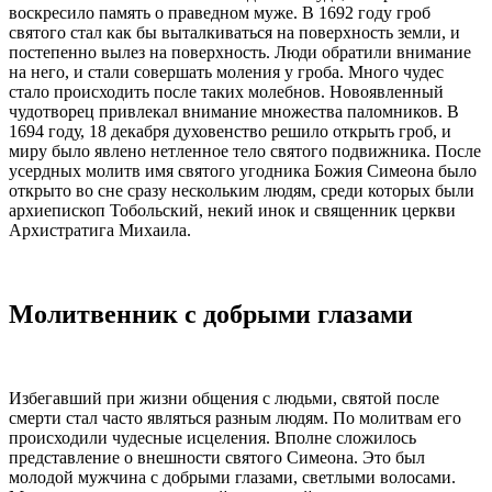
воскресило память о праведном муже. В 1692 году гроб
святого стал как бы выталкиваться на поверхность земли, и
постепенно вылез на поверхность. Люди обратили внимание
на него, и стали совершать моления у гроба. Много чудес
стало происходить после таких молебнов. Новоявленный
чудотворец привлекал внимание множества паломников. В
1694 году, 18 декабря духовенство решило открыть гроб, и
миру было явлено нетленное тело святого подвижника. После
усердных молитв имя святого угодника Божия Симеона было
открыто во сне сразу нескольким людям, среди которых были
архиепископ Тобольский, некий инок и священник церкви
Архистратига Михаила.
Молитвенник с добрыми глазами
Избегавший при жизни общения с людьми, святой после
смерти стал часто являться разным людям. По молитвам его
происходили чудесные исцеления. Вполне сложилось
представление о внешности святого Симеона. Это был
молодой мужчина с добрыми глазами, светлыми волосами.