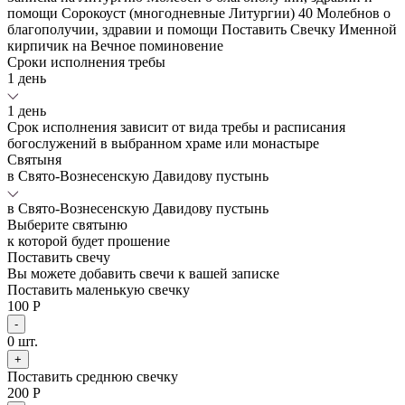
помощи
Сорокоуст (многодневные Литургии)
40 Молебнов о
благополучии, здравии и помощи
Поставить Свечку
Именной
кирпичик на Вечное поминовение
Сроки исполнения требы
1 день
1 день
Срок исполнения зависит от вида требы и расписания
богослужений в выбранном храме или монастыре
Святыня
в Свято-Вознесенскую Давидову пустынь
в Свято-Вознесенскую Давидову пустынь
Выберите святыню
к которой будет прошение
Поставить свечу
Вы можете добавить свечи к вашей записке
Поставить маленькую свечку
100 Р
-
0
шт.
+
Поставить среднюю свечку
200 Р