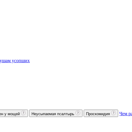
ушам усопших
Чем р
ен у мощей
Неусыпаемая псалтырь
Проскомидия