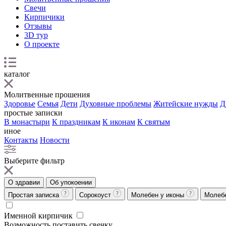
Свечи
Кирпичики
Отзывы
3D тур
О проекте
каталог
Молитвенные прошения
Здоровье
Семья
Дети
Духовные проблемы
Житейские нужды
Д
простые записки
В монастыри
К праздникам
К иконам
К святым
иное
Контакты
Новости
Выберите фильтр
О здравии
Об упокоении
Простая записка
Сорокоуст
Молебен у иконы
Молеб
Именной кирпичик
Возможность поставить свечку