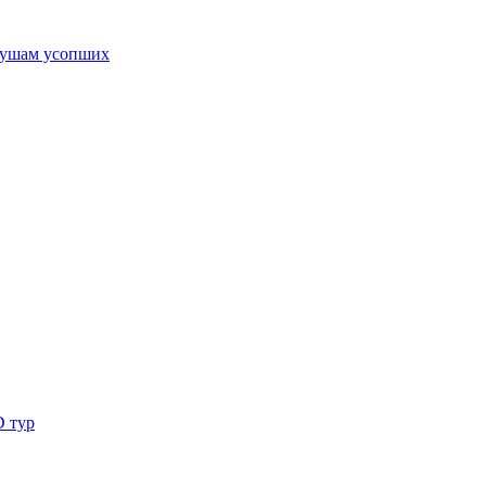
ушам усопших
D тур