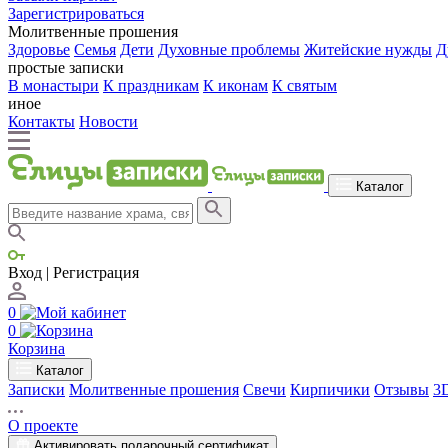
Зарегистрироваться
Молитвенные прошения
Здоровье
Семья
Дети
Духовные проблемы
Житейские нужды
Д
простые записки
В монастыри
К праздникам
К иконам
К святым
иное
Контакты
Новости
Каталог
Вход | Регистрация
0
0
Корзина
Каталог
Записки
Молитвенные прошения
Свечи
Кирпичики
Отзывы
3
О проекте
Активировать подарочный сертификат