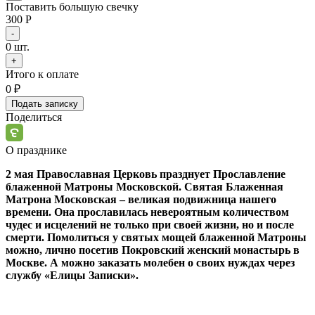
Поставить большую свечку
300 Р
-
0
шт.
+
Итого к оплате
0
₽
Подать записку
Поделиться
О празднике
2 мая Православная Церковь празднует Прославление
блаженной Матроны Московской. Святая Блаженная
Матрона Московская – великая подвижница нашего
времени. Она прославилась невероятным количеством
чудес и исцелений не только при своей жизни, но и после
смерти. Помолиться у святых мощей блаженной Матроны
можно, лично посетив Покровский женский монастырь в
Москве. А можно заказать молебен о своих нуждах через
службу «Елицы Записки».