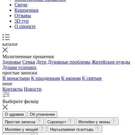
Свечи
Кирпичики
Отзывы
3D тур
О проекте
каталог
Молитвенные прошения
Здоровье
Семья
Дети
Духовные проблемы
Житейские нужды
Душам усопших
простые записки
В монастыри
К праздникам
К иконам
К святым
иное
Контакты
Новости
Выберите фильтр
О здравии
Об упокоении
Простая записка
Сорокоуст
Молебен у иконы
Молебен у мощей
Неусыпаемая псалтырь