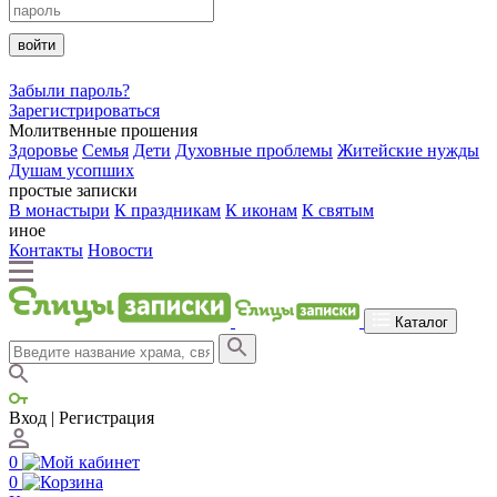
войти
Забыли пароль?
Зарегистрироваться
Молитвенные прошения
Здоровье
Семья
Дети
Духовные проблемы
Житейские нужды
Душам усопших
простые записки
В монастыри
К праздникам
К иконам
К святым
иное
Контакты
Новости
Каталог
Вход | Регистрация
0
0