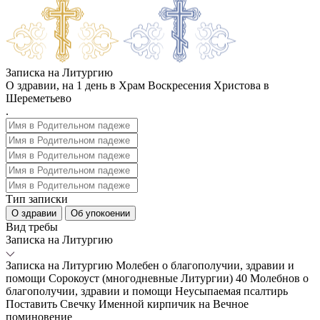
Записка на Литургию
О здравии, на 1 день в Храм Воскресения Христова в
Шереметьево
.
Тип записки
О здравии
Об упокоении
Вид требы
Записка на Литургию
Записка на Литургию
Молебен о благополучии, здравии и
помощи
Сорокоуст (многодневные Литургии)
40 Молебнов о
благополучии, здравии и помощи
Неусыпаемая псалтирь
Поставить Свечку
Именной кирпичик на Вечное
поминовение