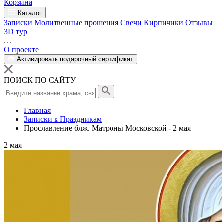
Корзина
Каталог
Записки
Молитвенные прошения
Свечи
Кирпичики
Отзывы
3D тур
О проекте
Активировать подарочный сертификат
ПОИСК ПО САЙТУ
Главная
Записки к Праздникам
Прославление блж. Матроны Московской - 2 мая
2
мая