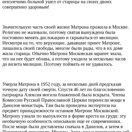
неизлечимо больной ушел от старицы на своих двоих
совершенно здоровым!
Значительную часть своей жизни Матрона прожила в Москве.
Религию не жаловали, поэтому святая вынуждена была
постоянно менять дислокацию и скрываться от милиции.
Несмотря на то, что верующие, дававшие приют Матроне,
лишались своей свободы, многие были рады, что в их доме
жила старица. Обычно Матрона Московская заранее знала,
что на нее будет облава, а потому уходила за несколько часов
до визита милиции. Поэтому поймать ее не удавалось.
Умерла Матрона в 1952 году, за несколько дней предсказав
точную дату своей смерти. Спустя 46 лет по благословению
патриарха Алексия могила блаженной была вскрыта. Члены
Комиссии Русской Православной Церкви перенесли мощи в
Данилов монастырь. Там была проведена экспертиза на
предмет принадлежности останков Матроне Московской.
Матрону узнали по выпуклости в форме креста на груди: эту
необычную особенность описывали еще ее современники.
После мощи были доставлены сначала в Данилов, а затем в
Покровский монастырь Москвы. Здесь они и почивают по сей